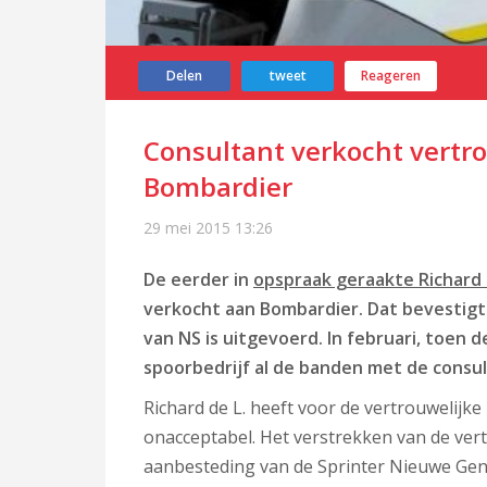
Delen
tweet
Reageren
Consultant verkocht vertr
Bombardier
29 mei 2015
13:26
De eerder in
opspraak geraakte Richard 
verkocht aan Bombardier. Dat bevestig
van NS is uitgevoerd. In februari, toen
spoorbedrijf al de banden met de
consu
Richard de L. heeft voor de vertrouwelijk
onacceptabel. Het verstrekken van de vert
aanbesteding van de Sprinter Nieuwe Gene