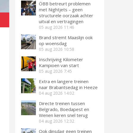
ÖBB betreurt problemen
met Nightjets – geen
structurele oorzaak achter
uitval en vertragingen
05 aug 2026
11:46
Brand stremt Maaslijn ook
op woensdag
05 aug 2026
10:58
Inschrijving Kilometer
Kampioen van start
05 aug 2026
7:45
Extra en langere treinen
naar Brabantsedag in Heeze
04 aug 2026
14:02
Directe treinen tussen
Belgrado, Boedapest en
Wenen keren snel terug
04 aug 2026
12:32
Ook dinsdag geen treinen