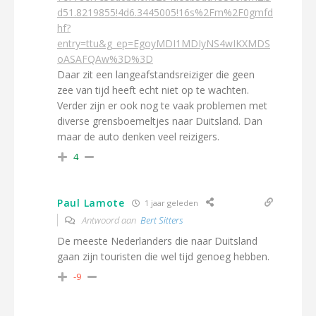
d51.8219855!4d6.3445005!16s%2Fm%2F0gmfd
hf?
entry=ttu&g_ep=EgoyMDI1MDIyNS4wIKXMDS
oASAFQAw%3D%3D
Daar zit een langeafstandsreiziger die geen
zee van tijd heeft echt niet op te wachten.
Verder zijn er ook nog te vaak problemen met
diverse grensboemeltjes naar Duitsland. Dan
maar de auto denken veel reizigers.
4
Paul Lamote
1 jaar geleden
Antwoord aan
Bert Sitters
De meeste Nederlanders die naar Duitsland
gaan zijn touristen die wel tijd genoeg hebben.
-9