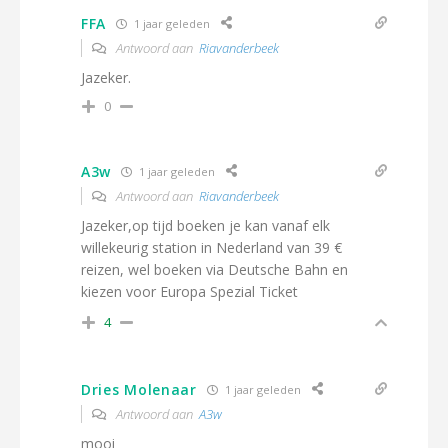
FFA
1 jaar geleden
Antwoord aan
Riavanderbeek
Jazeker.
0
A3w
1 jaar geleden
Antwoord aan
Riavanderbeek
Jazeker,op tijd boeken je kan vanaf elk
willekeurig station in Nederland van 39 €
reizen, wel boeken via Deutsche Bahn en
kiezen voor Europa Spezial Ticket
4
Dries Molenaar
1 jaar geleden
Antwoord aan
A3w
mooi