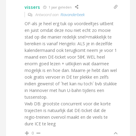
vissers
1 jaar geleden
Antwoord aan
Riavanderbeek
OF-als je heel erg tuk op voordeeltjes uitbent
en juist omdat deze nou niet echt zo mooie
stad op die manier redelijk snel+makkelijk te
bereiken is vanaf Hengelo: ALS je in dezelfde
kalendermaand ook terugkomt neem je voor 1
maand een DE-ticket voor 58€. WEL heel
enorm goed lezen + uitkijken wat daarmee
mogelijk is en hoe dan. Maarre-je hebt dan wel
ook gratis vervoer in DE ter plekke en zelfs
indien gewenst of ´het kan nu toch´ bvb stukkie
in Hannover met hun U-bahn tijdens een
tussenstop.
Vwb DB: grootste concurrent voor die korte
trajecten is natuurlijk dat DE-ticket dat de
regio-treinen overvol maakt en de veels te
dure ICE te leeg
0