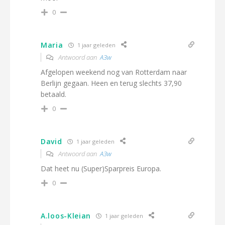
0
Maria
1 jaar geleden
Antwoord aan
A3w
Afgelopen weekend nog van Rotterdam naar
Berlijn gegaan. Heen en terug slechts 37,90
betaald.
0
David
1 jaar geleden
Antwoord aan
A3w
Dat heet nu (Super)Sparpreis Europa.
0
A.loos-Kleian
1 jaar geleden