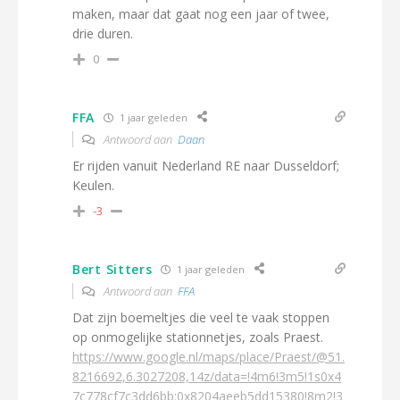
maken, maar dat gaat nog een jaar of twee,
drie duren.
0
FFA
1 jaar geleden
Antwoord aan
Daan
Er rijden vanuit Nederland RE naar Dusseldorf;
Keulen.
-3
Bert Sitters
1 jaar geleden
Antwoord aan
FFA
Dat zijn boemeltjes die veel te vaak stoppen
op onmogelijke stationnetjes, zoals Praest.
https://www.google.nl/maps/place/Praest/@51.
8216692,6.3027208,14z/data=!4m6!3m5!1s0x4
7c778cf7c3dd6bb:0x8204aeeb5dd15380!8m2!3