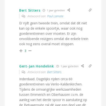
Bert Sitters
1 jaar geleden
Antwoord aan
Paul Lamote
Er rijdt geen tweede trein, omdat dat dit niet
kan op de enkele spoortje, waar ook nog
goederentreinen over moeten. Er zijn
onvoldoende reizigers omdat die enkele trein
ook nog eens overal moet stoppen.
3
Gert-Jan Hondelink
1 jaar geleden
Antwoord aan
Bert Sitters
Inderdaad. Dagelijks rijden circa 60
goederentreinen via Venlo-Kaldenkirchen.
Tijdens de omvangrijke werkzaamheden
tussen Emmerich en Oberhausen i.v.m. de
aanleg van het derde spoor in aansluiting op
de Betuweroute zal dit jaar een deel van dit