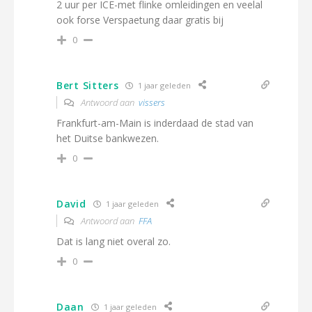
2 uur per ICE-met flinke omleidingen en veelal
ook forse Verspaetung daar gratis bij
0
Bert Sitters
1 jaar geleden
Antwoord aan
vissers
Frankfurt-am-Main is inderdaad de stad van
het Duitse bankwezen.
0
David
1 jaar geleden
Antwoord aan
FFA
Dat is lang niet overal zo.
0
Daan
1 jaar geleden