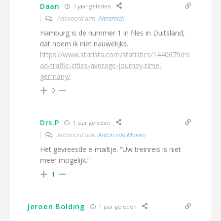
Daan
1 jaar geleden
Antwoord aan
Annemiek
Hamburg is de nummer 1 in files in Duitsland,
dat noem ik niet nauwelijks.
https://www.statista.com/statistics/1440679/ro
ad-traffic-cities-average-journey-time-
germany/
0
Drs.P
1 jaar geleden
Antwoord aan
Anton van Manen
Het gevreesde e-mailtje. “Uw treinreis is niet
meer mogelijk.”
1
Jeroen Bolding
1 jaar geleden