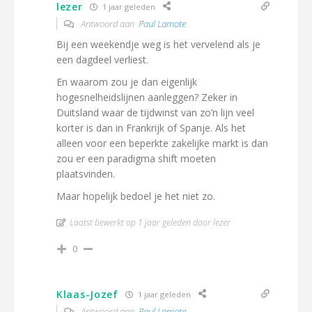
lezer
1 jaar geleden
Antwoord aan
Paul Lamote
Bij een weekendje weg is het vervelend als je
een dagdeel verliest.
En waarom zou je dan eigenlijk
hogesnelheidslijnen aanleggen? Zeker in
Duitsland waar de tijdwinst van zo’n lijn veel
korter is dan in Frankrijk of Spanje. Als het
alleen voor een beperkte zakelijke markt is dan
zou er een paradigma shift moeten
plaatsvinden.
Maar hopelijk bedoel je het niet zo.
Laatst bewerkt op 1 jaar geleden door lezer
0
Klaas-Jozef
1 jaar geleden
Antwoord aan
Paul Lamote