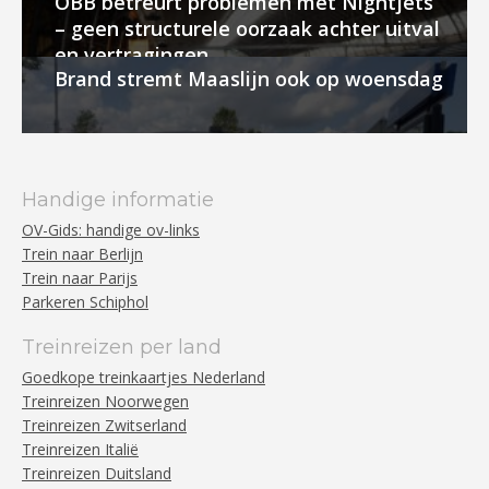
ÖBB betreurt problemen met Nightjets
– geen structurele oorzaak achter uitval
en vertragingen
Brand stremt Maaslijn ook op woensdag
Handige informatie
OV-Gids: handige ov-links
Trein naar Berlijn
Trein naar Parijs
Parkeren Schiphol
Treinreizen per land
Goedkope treinkaartjes Nederland
Treinreizen Noorwegen
Treinreizen Zwitserland
Treinreizen Italië
Treinreizen Duitsland