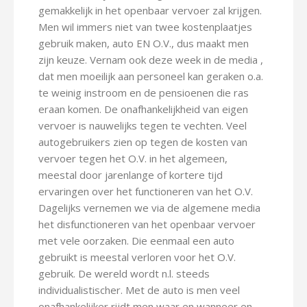
gemakkelijk in het openbaar vervoer zal krijgen.
Men wil immers niet van twee kostenplaatjes
gebruik maken, auto EN O.V., dus maakt men
zijn keuze. Vernam ook deze week in de media ,
dat men moeilijk aan personeel kan geraken o.a.
te weinig instroom en de pensioenen die ras
eraan komen. De onafhankelijkheid van eigen
vervoer is nauwelijks tegen te vechten. Veel
autogebruikers zien op tegen de kosten van
vervoer tegen het O.V. in het algemeen,
meestal door jarenlange of kortere tijd
ervaringen over het functioneren van het O.V.
Dagelijks vernemen we via de algemene media
het disfunctioneren van het openbaar vervoer
met vele oorzaken. Die eenmaal een auto
gebruikt is meestal verloren voor het O.V.
gebruik. De wereld wordt n.l. steeds
individualistischer. Met de auto is men veel
onafhankelijker rijdt men waar en wanneer en