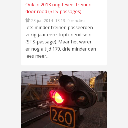
Ook in 2013 nog teveel treinen
door rood (STS-passages)
23 jun 2014
18:13
0 reacties
Iets minder treinen passeerden
vorig jaar een stoptonend sein
(STS-passage). Maar het waren
er nog altijd 170, drie minder dan
lees meer
…