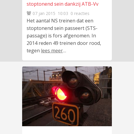
stoptonend sein dankzij ATB-Vv
07 jan 2015
10:03
0 reacties
Het aantal NS treinen dat een
stoptonend sein passeert (STS-
passage) is fors afgenomen. In
2014 reden 49 treinen door rood,
tegen
lees meer
…