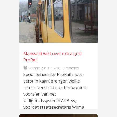
Mansveld wikt over extra geld
ProRail
06 mrt 2013
12:26
0 reacties
Spoorbeheerder ProRail moet
eerst in kaart brengen welke
seinen versneld moeten worden
voorzien van het
veiligheidssysteem ATB-vv,
voordat staatssecretaris Wilma
lees meer
…