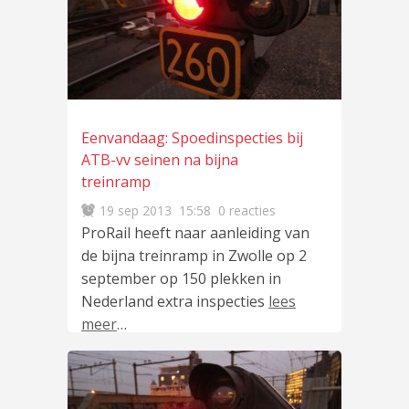
Eenvandaag: Spoedinspecties bij
ATB-vv seinen na bijna
treinramp
19 sep 2013
15:58
0 reacties
ProRail heeft naar aanleiding van
de bijna treinramp in Zwolle op 2
september op 150 plekken in
Nederland extra inspecties
lees
meer
…