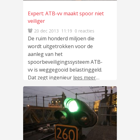
Expert: ATB-vv maakt spoor niet
veiliger
20 dec 2013
11:19
0 reacties
De ruim honderd miljoen die
wordt uitgetrokken voor de
aanleg van het
spoorbeveiligingssysteem ATB-
vv is weggegooid belastinggeld.
Dat zegt ingenieur
lees meer
…