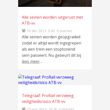
Alle seinen worden uitgerust met
ATB-vv
19 dec 2013
9:45
0 reacties
Alle seinen worden geüpgraded
zodat er altijd wordt ingegrepen
als een trein een stoptonend
sein passeert. Nu gebeurt dit bij
lees meer
…
Telegraaf: ProRail verzweeg
veiligheidsrisico ATB-vv
15 nov 2013
10:26
0 reacties