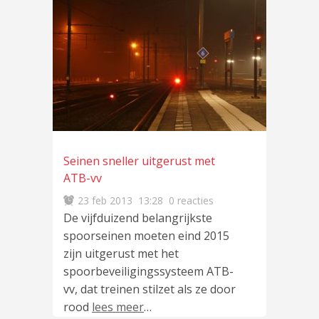
Seinen sneller uitgerust met
ATB-vv
23 feb 2013
13:28
0 reacties
De vijfduizend belangrijkste
spoorseinen moeten eind 2015
zijn uitgerust met het
spoorbeveiligingssysteem ATB-
vv, dat treinen stilzet als ze door
rood
lees meer
…