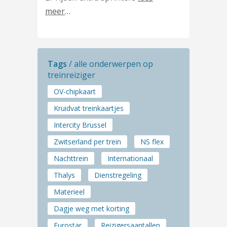
meer
…
Tags
/ alle onderwerpen op
treinreiziger
OV-chipkaart
Kruidvat treinkaartjes
Intercity Brussel
Zwitserland per trein
NS flex
Nachttrein
Internationaal
Thalys
Dienstregeling
Materieel
Dagje weg met korting
Eurostar
Reizigersaantallen