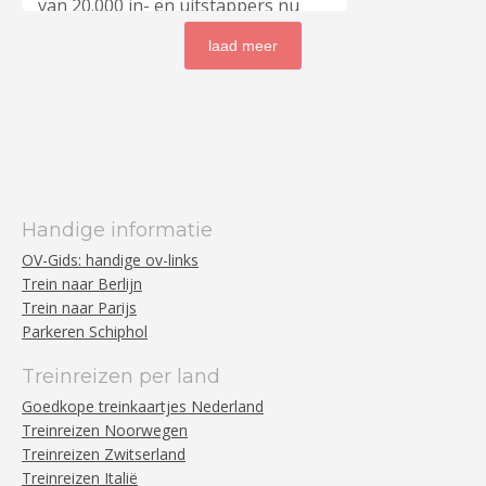
van 20.000 in- en uitstappers nu
regeling geldt voor
lees meer
…
naar 30.000 straks. In augustus
laad meer
beginnen voorbereidende
werkzaamheden aan de perrons
van station Weesp. De huidige
perrons bieden op sommige
plekken onvoldoende ruimte
voor groei, aldus ProRail. Door
Handige informatie
de aanwezigheid van kolommen,
OV-Gids: handige ov-links
wachtruimtes en andere
Trein naar Berlijn
objecten ontstaan knelpunten,
Trein naar Parijs
vooral bij de trappen en liften.
Parkeren Schiphol
Dit leidt volgens ProRail tijdens
Treinreizen per land
drukke momenten tot wachtrijen
Goedkope treinkaartjes Nederland
en minder veilige situaties.
Treinreizen Noorwegen
Indeling verbeteren De
Treinreizen Zwitserland
spoorbeheerder gaat
lees meer
…
Treinreizen Italië