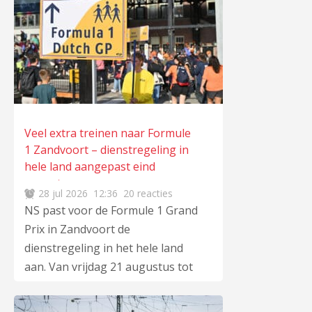
meer
…
maatregelen wel deels werkten.
Volgens ProRail toont de
evaluatie dat langdurig
winterweer bestaande
kwetsbaarheden in het
spoorsysteem zichtbaar maakt
en versterkt. Het gaat dan onder
Veel extra treinen naar Formule
meer om het onderhoud van
1 Zandvoort – dienstregeling in
wisselverwarming, operationele
hele land aangepast eind
besluitvorming,
augustus
28 jul 2026
12:36
20 reacties
informatievoorziening en
NS past voor de Formule 1 Grand
samenwerking in de spoorsector.
Prix in Zandvoort de
’’Wanneer bijvoorbeeld
dienstregeling in het hele land
infrastructuur, logistiek en
aan. Van vrijdag 21 augustus tot
operatie tegelijk onder druk
en met zondag 23 augustus
staan, kunnen verstoringen
verwacht het spoorbedrijf