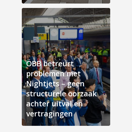
ÖBB betreurt
problemen met
Nightjets – geen
structurele oorzaak
achter uitval en
vertragingen