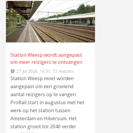
lees meer
…
regeling geldt tot 6 augustus. Er
komt een nieuwe hittegolf aan
en spoorbeheerder DB InfraGO
heeft bekend gemaakt vanaf nu
eerder te reageren wanneer
extreme weersomstandigheden
worden verwacht. Er is een
Station Weesp wordt aangepast
nieuwe regeling gemaakt die
om meer reizigers te ontvangen
vervoersautoriteiten en
27 jul 2026
16:31
72 reacties
spoorwegmaatschappijen in
Station Weesp moet worden
staat stelt om het treinverkeer te
aangepast om een groeiend
verminderen om zo het systeem
aantal reizigers op te vangen.
te stabiliseren. De regeling is
ProRail start in augustus met het
ook van toepassing op
werk op het station tussen
langeafstands- en
Amsterdam en Hilversum. Het
goederenvervoer. Niet duidelijk
station groeit tot 2040 verder
hoeveel treinen minder De