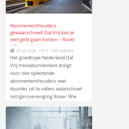
Abonnementhouders
gewaarschuwd: Dal Vrij kan je
veel geld gaan kosten – Rover:
NS handelt niet netjes
29 jul 2026
14:11
160 reacties
Het goedkope Nederland Dal
Vrij-treinabonnement dreigt
voor niet oplettende
abonnementhouders veel
duurder uit te vallen, waarschuwt
reizigersvereniging Rover. Wie
niet tijdig opzegt zit vast aan een
maandabonnement van ruim 127
euro in plaats van 49 euro.
Daarnaast blijken verschillende