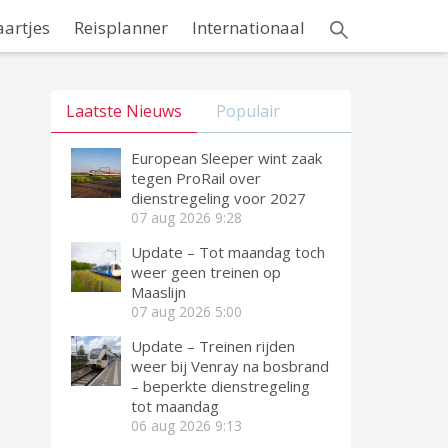
aartjes
Reisplanner
Internationaal
Laatste Nieuws
Populair
European Sleeper wint zaak
tegen ProRail over
dienstregeling voor 2027
07 aug 2026
9:28
Update – Tot maandag toch
weer geen treinen op
Maaslijn
07 aug 2026
5:00
Update – Treinen rijden
weer bij Venray na bosbrand
– beperkte dienstregeling
tot maandag
06 aug 2026
9:13