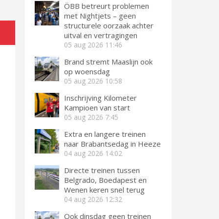
ÖBB betreurt problemen
met Nightjets – geen
structurele oorzaak achter
uitval en vertragingen
05 aug 2026
11:46
Brand stremt Maaslijn ook
op woensdag
05 aug 2026
10:58
Inschrijving Kilometer
Kampioen van start
05 aug 2026
7:45
Extra en langere treinen
naar Brabantsedag in Heeze
04 aug 2026
14:02
Directe treinen tussen
Belgrado, Boedapest en
Wenen keren snel terug
04 aug 2026
12:32
Ook dinsdag geen treinen