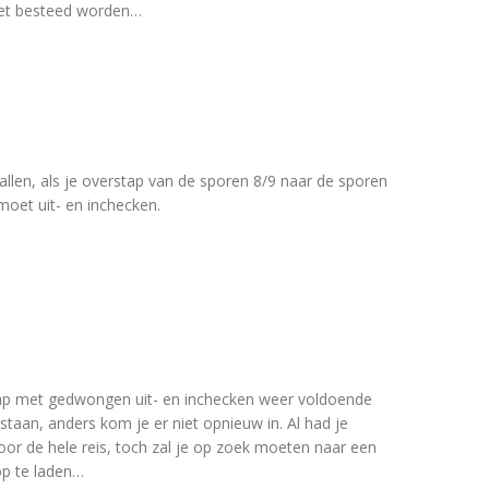
riet besteed worden…
allen, als je overstap van de sporen 8/9 naar de sporen
moet uit- en inchecken.
tap met gedwongen uit- en inchecken weer voldoende
taan, anders kom je er niet opnieuw in. Al had je
oor de hele reis, toch zal je op zoek moeten naar een
p te laden…