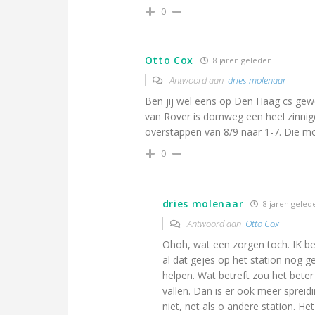
0
Otto Cox
8 jaren geleden
Antwoord aan
dries molenaar
Ben jij wel eens op Den Haag cs gewe
van Rover is domweg een heel zinnige
overstappen van 8/9 naar 1-7. Die mo
0
dries molenaar
8 jaren geled
Antwoord aan
Otto Cox
Ohoh, wat een zorgen toch. IK b
al dat gejes op het station nog g
helpen. Wat betreft zou het bete
vallen. Dan is er ook meer spreidi
niet, net als o andere station. He