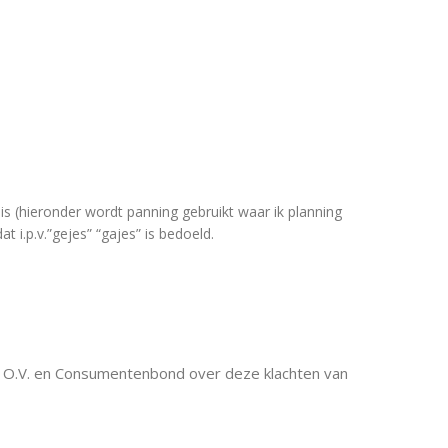
is (hieronder wordt panning gebruikt waar ik planning
t i.p.v.”gejes” “gajes” is bedoeld.
r O.V. en Consumentenbond over deze klachten van