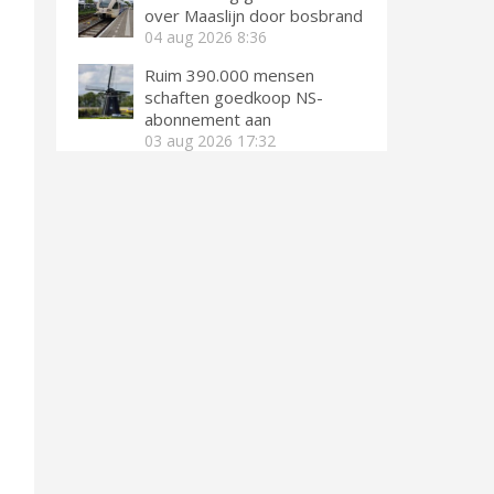
over Maaslijn door bosbrand
04 aug 2026
8:36
Ruim 390.000 mensen
schaften goedkoop NS-
abonnement aan
03 aug 2026
17:32