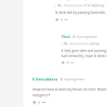
Antwoord aan
F.F.W. Beijerling
Ik denk dat hij panning bedoelde .
0
Theo
8 jaren geleden
Antwoord aan
Lob Naj
‘k Heb geen idee wat panning 
had verwacht), maar ik denk da
0
P.Heesakkers
8 jaren geleden
Waarom lees ik niets bij Rover en Voor Bete
reizigers??
0