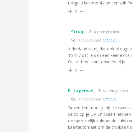
reisgeld kan mooi aan een zak f
0
J.Struijk
8 jaren geleden
Antwoord aan
Otto Cox
Inderdaad is mij dat ook al opgev
1t/m 7 dat je dan een keer extra 
Ontzettend klant onvriendelijk.
0
R. Lagerweij
8 jaren geleden
Antwoord aan
Otto Cox
Bovendien moet je bij die overs
saldo op je OV-Chipkaart hebben s
oorspronkelijk voldoende saldo v
kaartautomaat om de chipkaart o