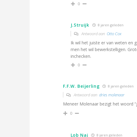
0
J.Struijk
8 jaren geleden
Antwoord aan
Otto Cox
Ik wil het juiste er van weten en 
men het wil bewerkstelligen. Grot
inchecken.
0
F.F.W. Beijerling
8 jaren geleden
Antwoord aan
dries molenaar
Meneer Molenaar bezigt het woord “g
0
Lob Naj
8 jaren geleden