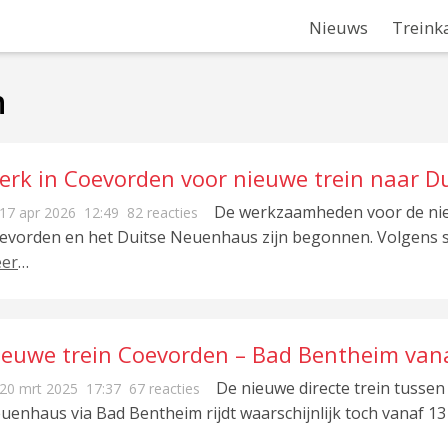
Nieuws
Treink
n
erk in Coevorden voor nieuwe trein naar Du
De werkzaamheden voor de nieu
17 apr 2026
12:49
82 reacties
evorden en het Duitse Neuenhaus zijn begonnen. Volgens 
er
…
ieuwe trein Coevorden – Bad Bentheim van
een toelating nodig)
De nieuwe directe trein tusse
20 mrt 2025
17:37
67 reacties
uenhaus via Bad Bentheim rijdt waarschijnlijk toch vanaf 