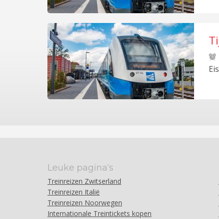
T
m
Ei
Leuke pagina‘s
Treinreizen Zwitserland
Treinreizen Italië
Treinreizen Noorwegen
Internationale Treintickets kopen