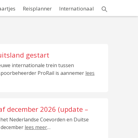
aartjes
Reisplanner
Internationaal
itsland gestart
we internationale trein tussen
spoorbeheerder ProRail is aannemer
lees
af december 2026 (update –
n het Nederlandse Coevorden en Duitse
13 december
lees meer
…