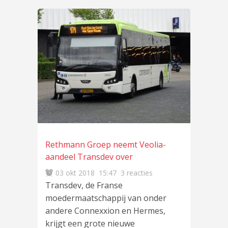
Rethmann Groep neemt Veolia-
aandeel Transdev over
03 okt 2018
15:47
3 reacties
Transdev, de Franse
moedermaatschappij van onder
andere Connexxion en Hermes,
krijgt een grote nieuwe