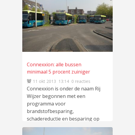
Connexxion: alle bussen
minimaal 5 procent zuiniger
11 okt 2013
13:14
0 reacties
Connexxion is onder de naam Rij
Wijzer begonnen met een
programma voor
brandstofbesparing,
schadereductie en besparing op
onderhoud. Het
vervoersbedrijf wil
lees meer
…