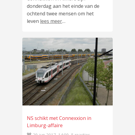
donderdag aan het einde van de
ochtend twee mensen om het
leven
lees meer
…
NS schikt met Connexxion in
Limburg-affaire
29 jun 2017
14:09
5 reacties