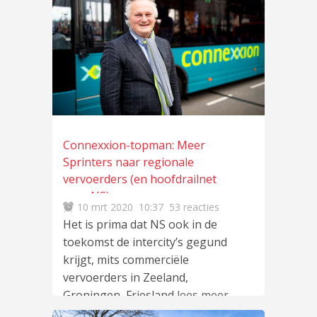
Connexxion-topman: Meer
Sprinters naar regionale
vervoerders (en hoofdrailnet
naar NS)
10 mrt 2020
10:37
53 reacties
Het is prima dat NS ook in de
toekomst de intercity’s gegund
krijgt, mits commerciële
vervoerders in Zeeland,
Groningen, Friesland
lees meer
…