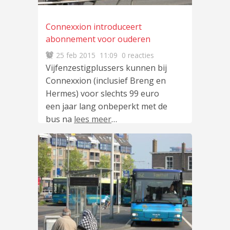
Connexxion introduceert
abonnement voor ouderen
25 feb 2015
11:09
0 reacties
Vijfenzestigplussers kunnen bij
Connexxion (inclusief Breng en
Hermes) voor slechts 99 euro
een jaar lang onbeperkt met de
bus na
lees meer
…