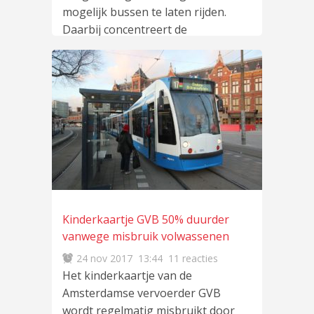
mogelijk bussen te laten rijden.
Daarbij concentreert de
vervoerder
lees meer
…
Kinderkaartje GVB 50% duurder
vanwege misbruik volwassenen
24 nov 2017
13:44
11 reacties
Het kinderkaartje van de
Amsterdamse vervoerder GVB
wordt regelmatig misbruikt door