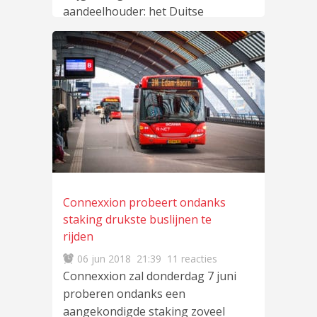
aandeelhouder: het Duitse
familiebedrijf Rethmann. De
lees
meer
…
Connexxion probeert ondanks
staking drukste buslijnen te
rijden
06 jun 2018
21:39
11 reacties
Connexxion zal donderdag 7 juni
proberen ondanks een
aangekondigde staking zoveel