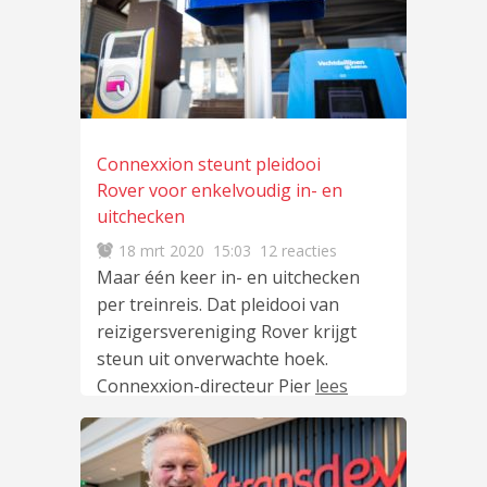
Connexxion steunt pleidooi
Rover voor enkelvoudig in- en
uitchecken
18 mrt 2020
15:03
12 reacties
Maar één keer in- en uitchecken
per treinreis. Dat pleidooi van
reizigersvereniging Rover krijgt
steun uit onverwachte hoek.
Connexxion-directeur Pier
lees
meer
…