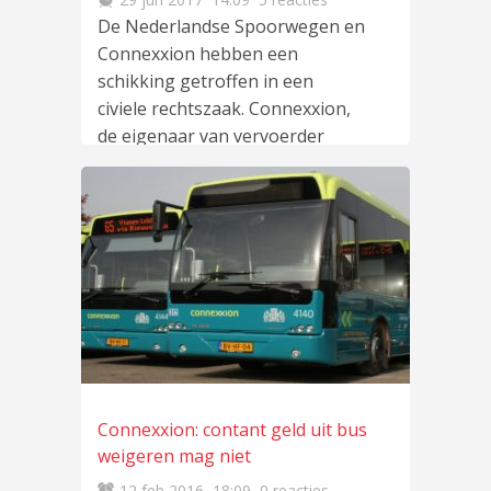
De Nederlandse Spoorwegen en
Connexxion hebben een
schikking getroffen in een
civiele rechtszaak. Connexxion,
de eigenaar van vervoerder
Veolia, eiste vanwege de
lees
meer
…
Connexxion: contant geld uit bus
weigeren mag niet
12 feb 2016
18:09
0 reacties