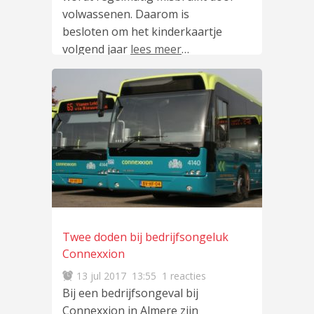
volwassenen. Daarom is
besloten om het kinderkaartje
volgend jaar
lees meer
…
Twee doden bij bedrijfsongeluk
Connexxion
13 jul 2017
13:55
1 reacties
Bij een bedrijfsongeval bij
Connexxion in Almere zijn