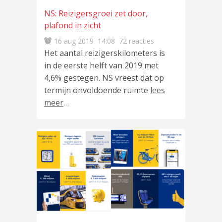
NS: Reizigersgroei zet door,
plafond in zicht
16 aug 2019
14:08
72 reacties
Het aantal reizigerskilometers is
in de eerste helft van 2019 met
4,6% gestegen. NS vreest dat op
termijn onvoldoende ruimte
lees
meer
…