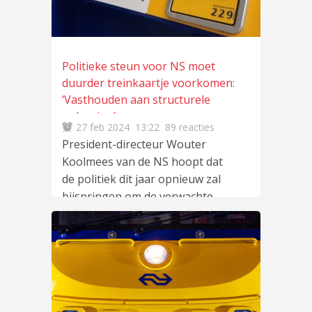
Politieke steun voor NS moet
duurder treinkaartje voorkomen:
‘Vasthouden aan structurele
oplossing’
27 feb 2024
13:22
89 reacties
President-directeur Wouter
Koolmees van de NS hoopt dat
de politiek dit jaar opnieuw zal
bijspringen om de verwachte
prijsverhoging van
lees meer
…