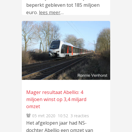
beperkt gebleven tot 185 miljoen
euro.
lees meer
…
Mager resultaat Abellio: 4
miljoen winst op 3,4 miljard
omzet
05 mrt 2020
10:52
3 reacties
Het afgelopen jaar had NS-
dochter Abellio een omzet van