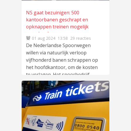
NS gaat bezuinigen: 500
kantoorbanen geschrapt en
opknappen treinen mogelijk
versoberd
01 aug 2024
13:58
29 reacties
De Nederlandse Spoorwegen
willen via natuurlijk verloop
vijfhonderd banen schrappen op
het hoofdkantoor, om de kosten
te verlagen. Het spoorbedrijf
lees meer
…