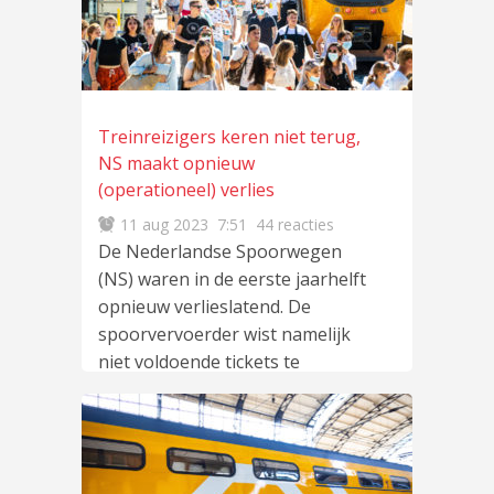
Treinreizigers keren niet terug,
NS maakt opnieuw
(operationeel) verlies
11 aug 2023
7:51
44 reacties
De Nederlandse Spoorwegen
(NS) waren in de eerste jaarhelft
opnieuw verlieslatend. De
spoorvervoerder wist namelijk
niet voldoende tickets te
verkopen
lees meer
…