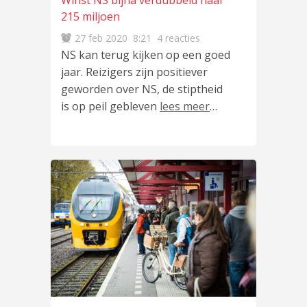
Winst NS bijna verdubbeld naar
215 miljoen
27 feb 2020
8:21
4 reacties
NS kan terug kijken op een goed
jaar. Reizigers zijn positiever
geworden over NS, de stiptheid
is op peil gebleven
lees meer
…