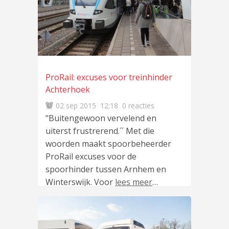
ProRail: excuses voor treinhinder
Achterhoek
02 sep 2015
12:18
0 reacties
"Buitengewoon vervelend en
uiterst frustrerend.´´ Met die
woorden maakt spoorbeheerder
ProRail excuses voor de
spoorhinder tussen Arnhem en
Winterswijk. Voor
lees meer
…