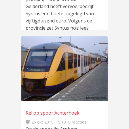
Gelderland heeft vervoerbedrijf
Syntus een boete opgelegd van
vijftigduizend euro. Volgens de
provincie zet Syntus nog
lees
meer
…
Rel op spoor Achterhoek
26 okt 2010
15:10
0 reacties