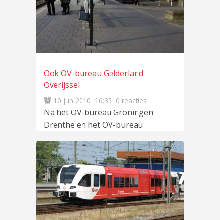
Ook OV-bureau Gelderland
Overijssel
10 jun 2010
16:35
0 reacties
Na het OV-bureau Groningen
Drenthe en het OV-bureau
Randstad komt er ook een OV-
bureau Gelderland Overijssel.
Dat meldt vakblad OV-Magazine
lees meer
…