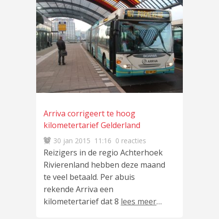
Arriva corrigeert te hoog
kilometertarief Gelderland
30 jan 2015
11:16
0 reacties
Reizigers in de regio Achterhoek
Rivierenland hebben deze maand
te veel betaald. Per abuis
rekende Arriva een
kilometertarief dat 8
lees meer
…