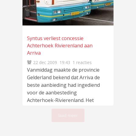
Syntus verliest concessie
Achterhoek Rivierenland aan
Arriva
22 dec 2009
19:43
1 reacties
Vanmiddag maakte de provincie
Gelderland bekend dat Arriva de
beste aanbieding had ingediend
voor de aanbesteding
Achterhoek-Rivierenland. Het
betreft een
lees meer
…
laad meer