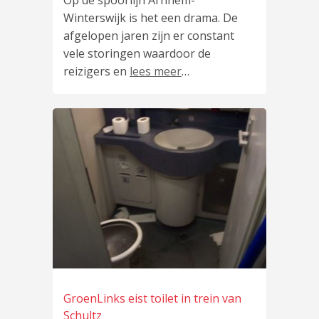
Op de spoorlijn Arnhem-
Winterswijk is het een drama. De
afgelopen jaren zijn er constant
vele storingen waardoor de
reizigers en
lees meer
…
GroenLinks eist toilet in trein van
Schultz