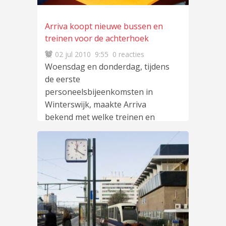
Arriva koopt nieuwe bussen en
treinen voor de achterhoek
02 jul 2010
9:55
0 reacties
Woensdag en donderdag, tijdens
de eerste
personeelsbijeenkomsten in
Winterswijk, maakte Arriva
bekend met welke treinen en
bussen Arriva de inwoners
lees
meer
…