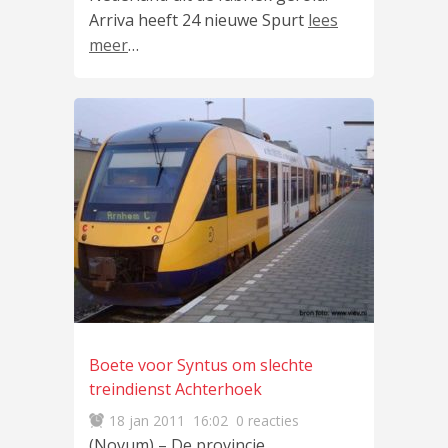
Arriva heeft 24 nieuwe Spurt
lees
meer
…
Boete voor Syntus om slechte
treindienst Achterhoek
18 jan 2011
16:02
0 reacties
(Novum) – De provincie