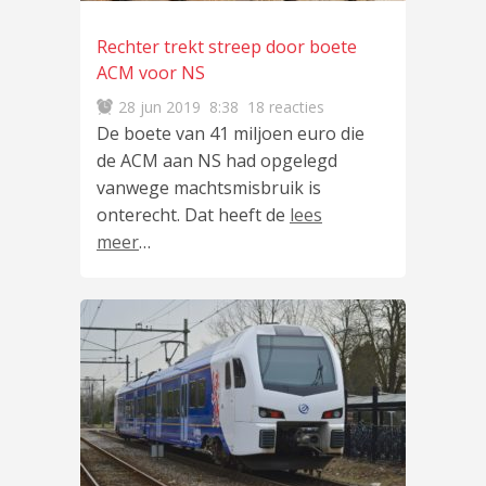
Rechter trekt streep door boete
ACM voor NS
28 jun 2019
8:38
18 reacties
De boete van 41 miljoen euro die
de ACM aan NS had opgelegd
vanwege machtsmisbruik is
onterecht. Dat heeft de
lees
meer
…