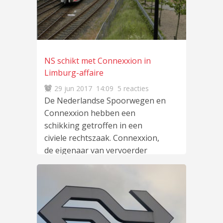
NS schikt met Connexxion in
Limburg-affaire
29 jun 2017
14:09
5 reacties
De Nederlandse Spoorwegen en
Connexxion hebben een
schikking getroffen in een
civiele rechtszaak. Connexxion,
de eigenaar van vervoerder
Veolia, eiste vanwege de
lees
meer
…