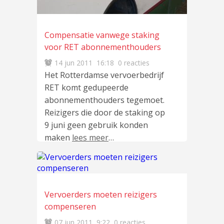
Compensatie vanwege staking
voor RET abonnementhouders
14 jun 2011
16:18
0 reacties
Het Rotterdamse vervoerbedrijf
RET komt gedupeerde
abonnementhouders tegemoet.
Reizigers die door de staking op
9 juni geen gebruik konden
maken
lees meer
…
Vervoerders moeten reizigers
compenseren
07 jun 2011
9:22
0 reacties