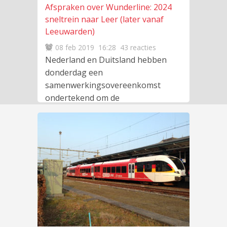
Afspraken over Wunderline: 2024
sneltrein naar Leer (later vanaf
Leeuwarden)
08 feb 2019
16:28
43 reacties
Nederland en Duitsland hebben
donderdag een
samenwerkingsovereenkomst
ondertekend om de
treinverbinding Groningen –
Leer – Bremen (Wunderline) te
verbeteren. Zodra
lees meer
…