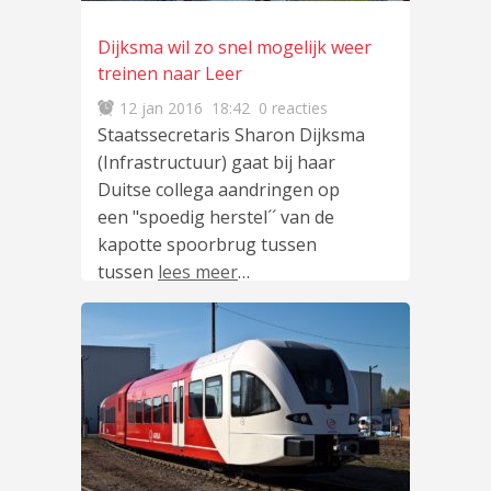
Dijksma wil zo snel mogelijk weer
treinen naar Leer
12 jan 2016
18:42
0 reacties
Staatssecretaris Sharon Dijksma
(Infrastructuur) gaat bij haar
Duitse collega aandringen op
een "spoedig herstel´´ van de
kapotte spoorbrug tussen
tussen
lees meer
…