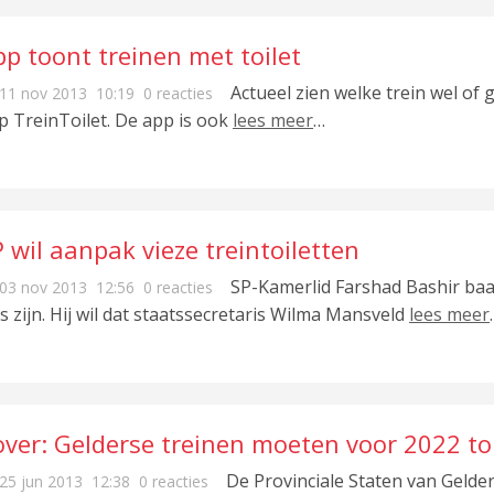
p toont treinen met toilet
Actueel zien welke trein wel of 
11 nov 2013
10:19
0 reacties
p TreinToilet. De app is ook
lees meer
…
 wil aanpak vieze treintoiletten
SP-Kamerlid Farshad Bashir baal
03 nov 2013
12:56
0 reacties
es zijn. Hij wil dat staatssecretaris Wilma Mansveld
lees meer
over: Gelderse treinen moeten voor 2022 toi
De Provinciale Staten van Geld
25 jun 2013
12:38
0 reacties