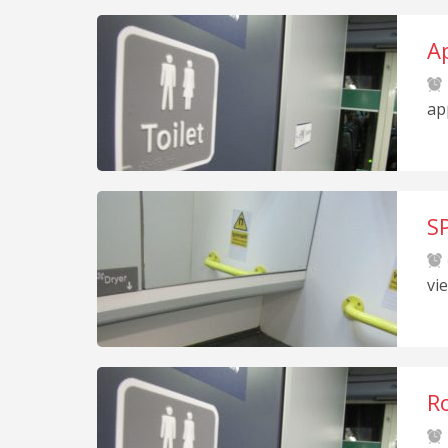
Ap
ap
SP
vi
R