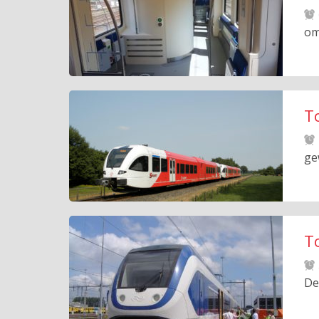
om
T
ge
T
De