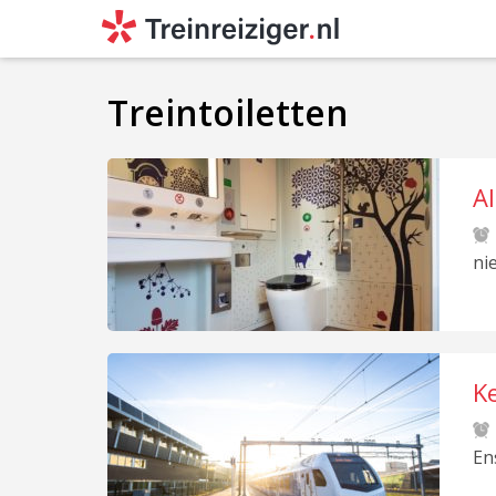
Treintoiletten
Al
ni
Ke
En