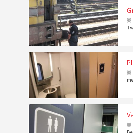
G
Tw
P
me
Va
Be