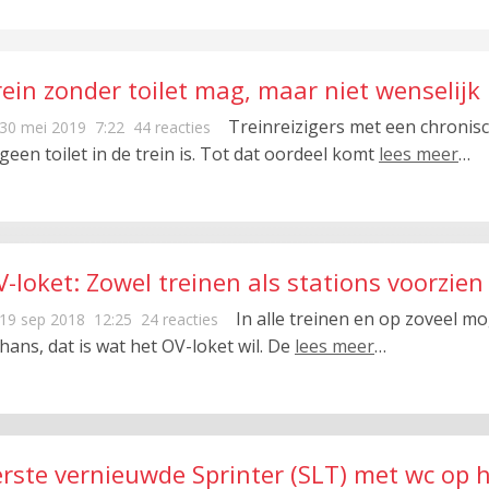
ein zonder toilet mag, maar niet wenselijk
Treinreizigers met een chronisc
30 mei 2019
7:22
44 reacties
 geen toilet in de trein is. Tot dat oordeel komt
lees meer
…
-loket: Zowel treinen als stations voorzien 
In alle treinen en op zoveel mo
19 sep 2018
12:25
24 reacties
thans, dat is wat het OV-loket wil. De
lees meer
…
erste vernieuwde Sprinter (SLT) met wc op 