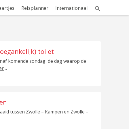
aartjes
Reisplanner
Internationaal
oegankelijk) toilet
 vanaf komende zondag, de dag waarop de
er
…
pen
draaid tussen Zwolle – Kampen en Zwolle –