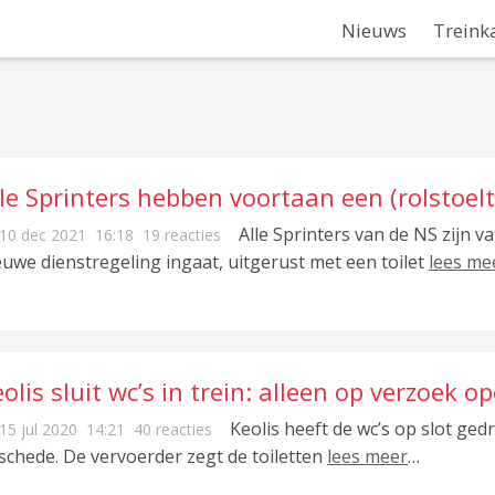
Nieuws
Treink
le Sprinters hebben voortaan een (rolstoelt
Alle Sprinters van de NS zijn
10 dec 2021
16:18
19 reacties
euwe dienstregeling ingaat, uitgerust met een toilet
lees me
olis sluit wc’s in trein: alleen op verzoek o
Keolis heeft de wc’s op slot ge
15 jul 2020
14:21
40 reacties
schede. De vervoerder zegt de toiletten
lees meer
…