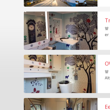
Tr
er
OV
Al
E