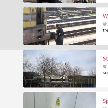
Wi
tr
S
sn
Sp