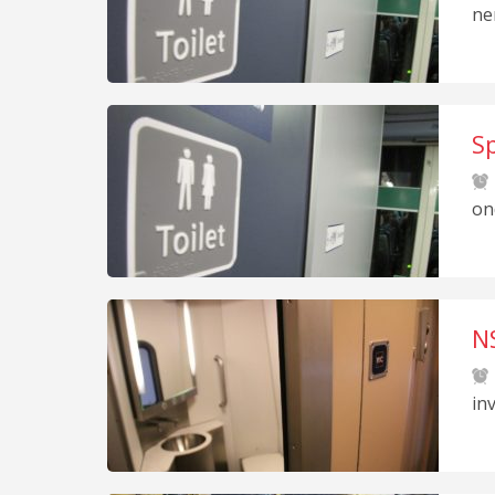
ne
Sp
on
NS
in