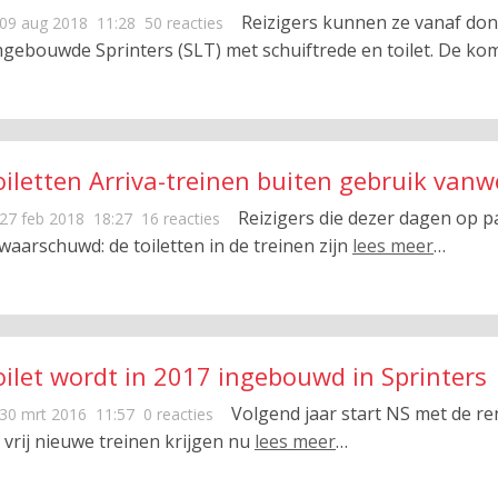
Reizigers kunnen ze vanaf do
09 aug 2018
11:28
50 reacties
gebouwde Sprinters (SLT) met schuiftrede en toilet. De k
oiletten Arriva-treinen buiten gebruik vanw
Reizigers die dezer dagen op pa
27 feb 2018
18:27
16 reacties
waarschuwd: de toiletten in de treinen zijn
lees meer
…
oilet wordt in 2017 ingebouwd in Sprinters
Volgend jaar start NS met de re
30 mrt 2016
11:57
0 reacties
 vrij nieuwe treinen krijgen nu
lees meer
…