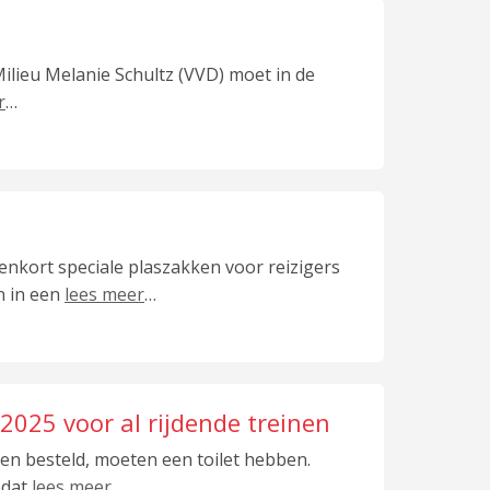
Milieu Melanie Schultz (VVD) moet in de
r
…
nkort speciale plaszakken voor reizigers
n in een
lees meer
…
 2025 voor al rijdende treinen
den besteld, moeten een toilet hebben.
odat
lees meer
…