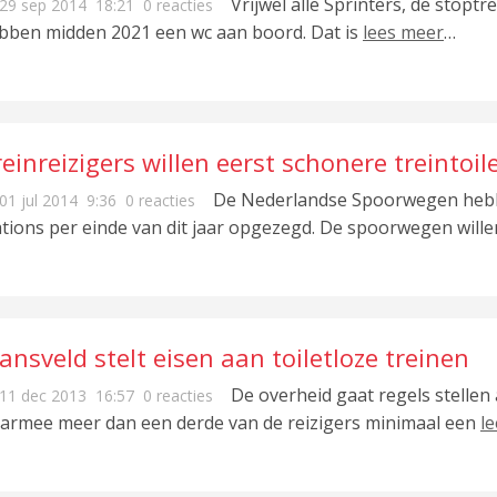
Vrijwel alle Sprinters, de stoptre
29 sep 2014
18:21
0 reacties
bben midden 2021 een wc aan boord. Dat is
lees meer
…
einreizigers willen eerst schonere treintoil
De Nederlandse Spoorwegen hebben
01 jul 2014
9:36
0 reacties
ations per einde van dit jaar opgezegd. De spoorwegen will
nsveld stelt eisen aan toiletloze treinen
De overheid gaat regels stellen a
11 dec 2013
16:57
0 reacties
armee meer dan een derde van de reizigers minimaal een
l