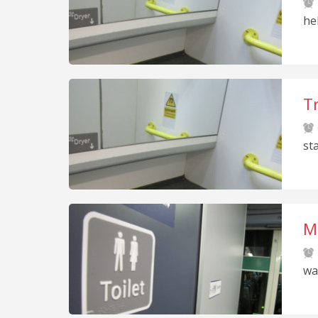
he
Tr
st
Ma
wa