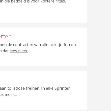
in die bedoeld is voor kortere ritjes,
etten
 de contracten van alle toiletjuffen op
en dat
lees meer
…
an toiletloze treinen. In elke Sprinter
ees meer
…