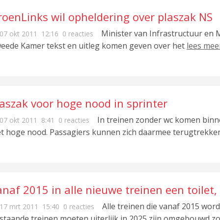
roenLinks wil opheldering over plaszak NS
Minister van Infrastructuur en 
07 okt 2011
12:16
0 reacties
eede Kamer tekst en uitleg komen geven over het
lees mee
laszak voor hoge nood in sprinter
In treinen zonder wc komen binne
07 okt 2011
8:41
0 reacties
t hoge nood. Passagiers kunnen zich daarmee terugtrekke
naf 2015 in alle nieuwe treinen een toilet,
Alle treinen die vanaf 2015 wor
17 mrt 2011
15:40
0 reacties
staande treinen moeten uiterlijk in 2025 zijn omgebouwd z