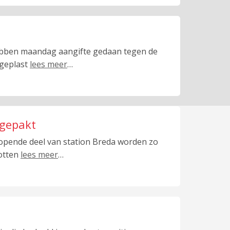
bben maandag aangifte gedaan tegen de
 geplast
lees meer
…
ngepakt
eopende deel van station Breda worden zo
otten
lees meer
…