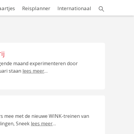
aartjes
Reisplanner
Internationaal
ij
olgende maand experimenteren door
ruari staan
lees meer
…
rs mee met de nieuwe WINK-treinen van
lingen, Sneek
lees meer
…