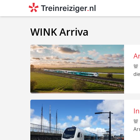
WINK Arriva
Ar
di
In
Ar