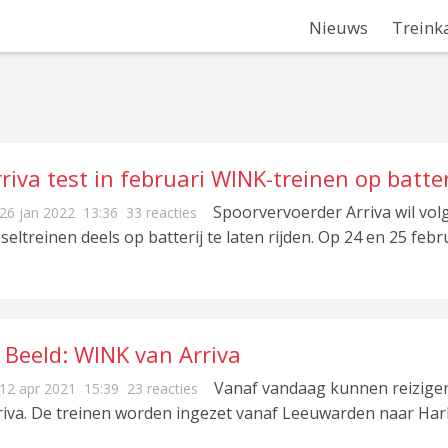
Nieuws
Treink
riva test in februari WINK-treinen op batter
Spoorvervoerder Arriva wil v
26 jan 2022
13:36
33 reacties
eseltreinen deels op batterij te laten rijden. Op 24 en 25 feb
 Beeld: WINK van Arriva
Vanaf vandaag kunnen reizige
12 apr 2021
15:39
23 reacties
riva. De treinen worden ingezet vanaf Leeuwarden naar Har