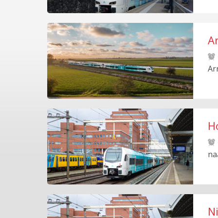
A
Ar
H
na
Ni