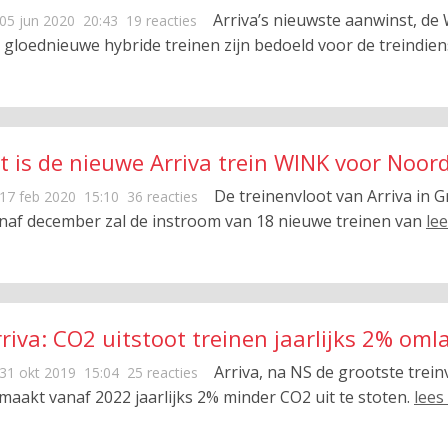
Arriva’s nieuwste aanwinst, de
05 jun 2020
20:43
19 reacties
 gloednieuwe hybride treinen zijn bedoeld voor de treindie
it is de nieuwe Arriva trein WINK voor Noo
De treinenvloot van Arriva in 
17 feb 2020
15:10
36 reacties
naf december zal de instroom van 18 nieuwe treinen van
le
riva: CO2 uitstoot treinen jaarlijks 2% oml
Arriva, na NS de grootste trei
31 okt 2019
15:04
25 reacties
maakt vanaf 2022 jaarlijks 2% minder CO2 uit te stoten.
lees