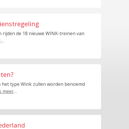
ienstregeling
n rijden de 18 nieuwe WINK-treinen van
r
…
eten?
n het type Wink zullen worden benoemd
s meer
…
Nederland