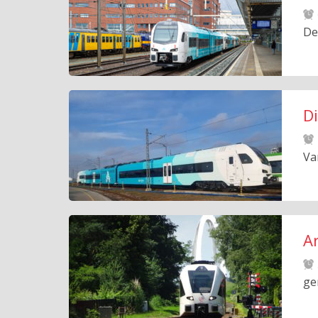
De
D
Va
Ar
ge