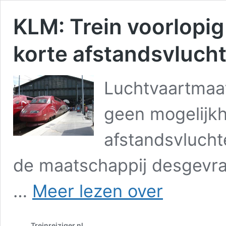
KLM: Trein voorlopig
korte afstandsvluch
Luchtvaartmaat
geen mogelijkh
afstandsvlucht
de maatschappij desgevraa
KLM:
…
Meer lezen over
Trein
voorlopig
geen
Treinreiziger.nl
alternatief