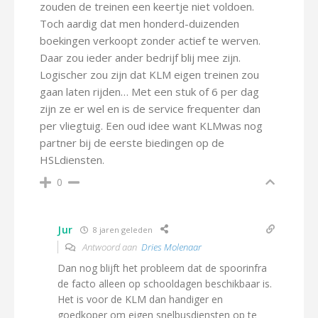
zouden de treinen een keertje niet voldoen.
Toch aardig dat men honderd-duizenden
boekingen verkoopt zonder actief te werven.
Daar zou ieder ander bedrijf blij mee zijn.
Logischer zou zijn dat KLM eigen treinen zou
gaan laten rijden… Met een stuk of 6 per dag
zijn ze er wel en is de service frequenter dan
per vliegtuig. Een oud idee want KLMwas nog
partner bij de eerste biedingen op de
HSLdiensten.
0
Jur
8 jaren geleden
Antwoord aan
Dries Molenaar
Dan nog blijft het probleem dat de spoorinfra
de facto alleen op schooldagen beschikbaar is.
Het is voor de KLM dan handiger en
goedkoper om eigen snelbusdiensten op te