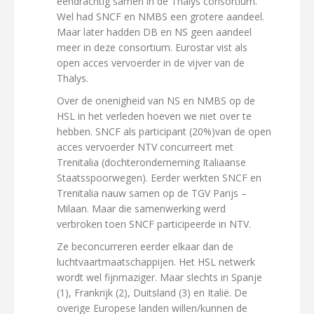
eendrachtig samen in de Thalys consortium.
Wel had SNCF en NMBS een grotere aandeel.
Maar later hadden DB en NS geen aandeel
meer in deze consortium. Eurostar vist als
open acces vervoerder in de vijver van de
Thalys.
Over de onenigheid van NS en NMBS op de
HSL in het verleden hoeven we niet over te
hebben. SNCF als participant (20%)van de open
acces vervoerder NTV concurreert met
Trenitalia (dochteronderneming Italiaanse
Staatsspoorwegen). Eerder werkten SNCF en
Trenitalia nauw samen op de TGV Parijs –
Milaan. Maar die samenwerking werd
verbroken toen SNCF participeerde in NTV.
Ze beconcurreren eerder elkaar dan de
luchtvaartmaatschappijen. Het HSL netwerk
wordt wel fijnmaziger. Maar slechts in Spanje
(1), Frankrijk (2), Duitsland (3) en Italië. De
overige Europese landen willen/kunnen de