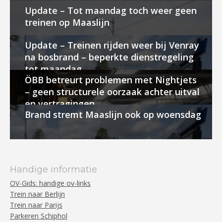
Update – Tot maandag toch weer geen
treinen op Maaslijn
Update – Treinen rijden weer bij Venray
na bosbrand – beperkte dienstregeling
tot maandag
ÖBB betreurt problemen met Nightjets
– geen structurele oorzaak achter uitval
en vertragingen
Brand stremt Maaslijn ook op woensdag
Handige informatie
OV-Gids: handige ov-links
Trein naar Berlijn
Trein naar Parijs
Parkeren Schiphol