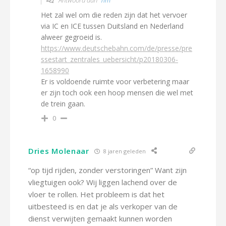
Antwoord aan
Tim
Het zal wel om die reden zijn dat het vervoer
via IC en ICE tussen Duitsland en Nederland
alweer gegroeid is.
https://www.deutschebahn.com/de/presse/pre
ssestart_zentrales_uebersicht/p20180306-
1658990
Er is voldoende ruimte voor verbetering maar
er zijn toch ook een hoop mensen die wel met
de trein gaan.
0
Dries Molenaar
8 jaren geleden
“op tijd rijden, zonder verstoringen” Want zijn
vliegtuigen ook? Wij liggen lachend over de
vloer te rollen. Het probleem is dat het
uitbesteed is en dat je als verkoper van de
dienst verwijten gemaakt kunnen worden