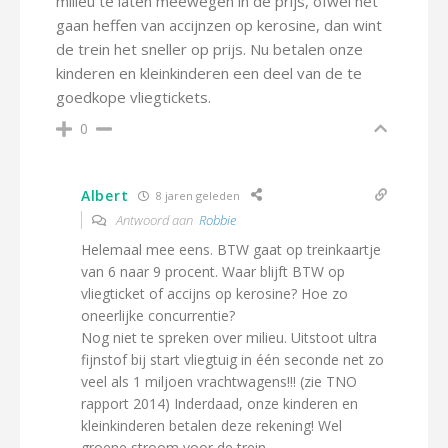
milieu te laten meewegen in de prijs, ofwel het
gaan heffen van accijnzen op kerosine, dan wint
de trein het sneller op prijs. Nu betalen onze
kinderen en kleinkinderen een deel van de te
goedkope vliegtickets.
0
Albert
8 jaren geleden
Antwoord aan
Robbie
Helemaal mee eens. BTW gaat op treinkaartje
van 6 naar 9 procent. Waar blijft BTW op
vliegticket of accijns op kerosine? Hoe zo
oneerlijke concurrentie?
Nog niet te spreken over milieu. Uitstoot ultra
fijnstof bij start vliegtuig in één seconde net zo
veel als 1 miljoen vrachtwagens!!! (zie TNO
rapport 2014) Inderdaad, onze kinderen en
kleinkinderen betalen deze rekening! Wel
groene stroom voor de trein.