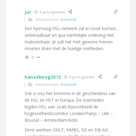
Jur
8 jaren geleden
Antwoord aan
Annemiek
Een fijnmazig HSL-netwerk zal er nooit komen,
onbetaalbaar en qua ruimtelijke ordening niet
realiseerbaar. Je zult het met gewone treinen
moeten doen met de huidige snelheden.
0
hanzeboog2012
8 jaren geleden
Antwoord aan
Annemiek
Dat is nou het kromme in de geschiedenis van
de HSL en HST in Europa. De overheden
legden HSL aan zoals bijvoorbeeld de
hogesnelheidscorridor Londen/Parijs – Lille –
Brussel – Amsterdam/Köln.
Eerst werkten SNCF, NMBS, NS en DB-AG