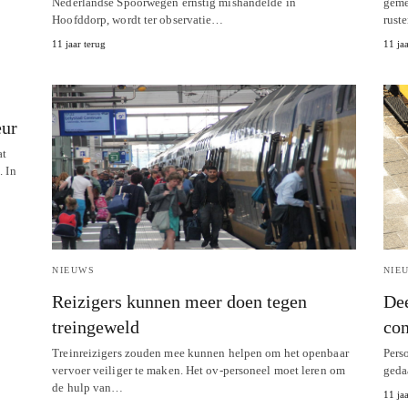
Nederlandse Spoorwegen ernstig mishandelde in
geme
Hoofddorp, wordt ter observatie…
rust
11 jaar terug
11 jaa
eur
at
. In
NIEUWS
NIE
Reizigers kunnen meer doen tegen
Dee
treingeweld
con
Treinreizigers zouden mee kunnen helpen om het openbaar
Pers
vervoer veiliger te maken. Het ov-personeel moet leren om
geda
de hulp van…
11 jaa