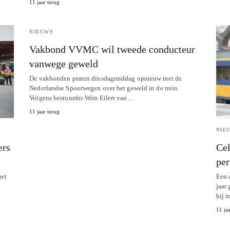
11 jaar terug
NIEUWS
Vakbond VVMC wil tweede conducteur
vanwege geweld
De vakbonden praten dinsdagmiddag opnieuw met de
Nederlandse Spoorwegen over het geweld in de trein.
Volgens bestuurder Wim Eilert van…
11 jaar terug
NIE
ers
Cel
per
het
Een 
jaar
hij 
11 jaa