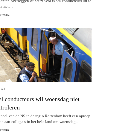
enten overleggen of het zinvol is om conducteurs uit te
en met…
r terug
UWS
l conducteurs wil woensdag niet
troleren
oneel van de NS in de regio Rotterdam heeft een oproep
an aan collega’s in het hele land om woensdag…
r terug