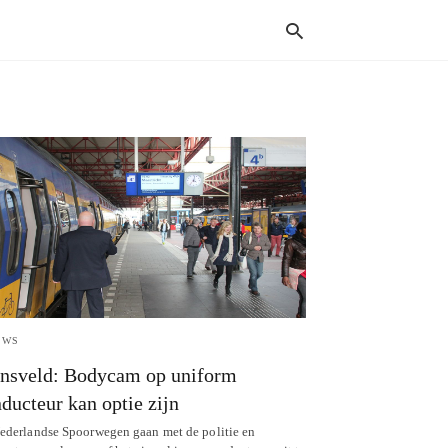
Typ
your
sear
quer
and
hit
enter
UWS
nsveld: Bodycam op uniform
ducteur kan optie zijn
ederlandse Spoorwegen gaan met de politie en