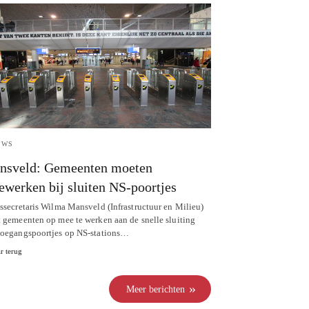
UWS
nsveld: Gemeenten moeten
werken bij sluiten NS-poortjes
tssecretaris Wilma Mansveld (Infrastructuur en Milieu)
t gemeenten op mee te werken aan de snelle sluiting
toegangspoortjes op NS-stations…
r terug
Meer berichten