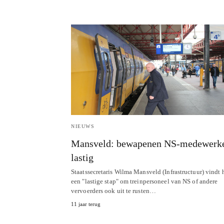
NIEUWS
Mansveld: bewapenen NS-medewerk
lastig
Staatssecretaris Wilma Mansveld (Infrastructuur) vindt 
een "lastige stap" om treinpersoneel van NS of andere
vervoerders ook uit te rusten…
11 jaar terug