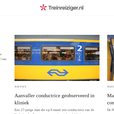
de
d van
NIEUWS
NIE
Aanvaller conductrice geobserveerd in
Ma
kliniek
con
Een 27-jarige man die op 6 maart een conductrice van de
De N