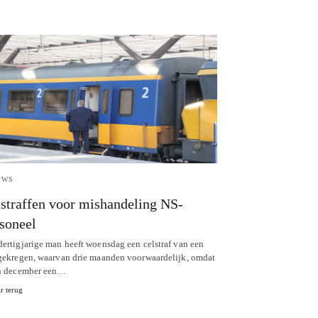
UWS
straffen voor mishandeling NS-
soneel
dertigjarige man heeft woensdag een celstraf van een
 gekregen, waarvan drie maanden voorwaardelijk, omdat
in december een…
r terug