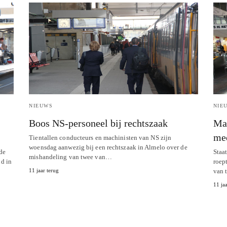
NIEUWS
NIE
Boos NS-personeel bij rechtszaak
Ma
mee
Tientallen conducteurs en machinisten van NS zijn
woensdag aanwezig bij een rechtszaak in Almelo over de
de
Staa
mishandeling van twee van…
id in
roep
11 jaar terug
van 
11 jaa