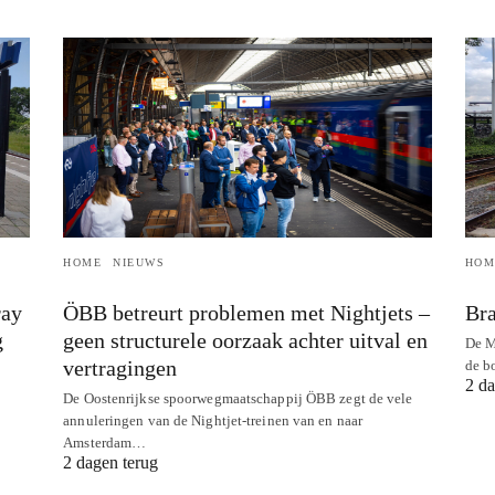
HOME
NIEUWS
HOM
ray
ÖBB betreurt problemen met Nightjets –
Bra
g
geen structurele oorzaak achter uitval en
De M
vertragingen
de b
2 da
De Oostenrijkse spoorwegmaatschappij ÖBB zegt de vele
annuleringen van de Nightjet-treinen van en naar
Amsterdam…
2 dagen terug