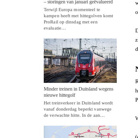
– storingen van januari geëvalueerd
w
Terwijl Europa momenteel te
o
kampen heeft met hittegolven komt
ProRail op dinsdag met een
evaluatie…
D
z
d
R
Minder treinen in Duitsland wegens
h
nieuwe hittegolf
P
Het treinverkeer in Duitsland wordt
vanaf donderdag beperkt vanwege
de verwachte hitte. In de aan…
W
(