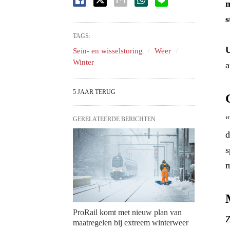
m
s
TAGS:
Sein- en wisselstoring
Weer
Winter
a
5 JAAR TERUG
“
GERELATEERDE BERICHTEN
d
s
m
ProRail komt met nieuw plan van
Z
maatregelen bij extreem winterweer