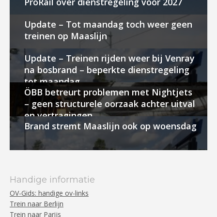
ProRail over dienstregeling voor 2027
Update – Tot maandag toch weer geen
treinen op Maaslijn
Update – Treinen rijden weer bij Venray
na bosbrand – beperkte dienstregeling
tot maandag
ÖBB betreurt problemen met Nightjets
– geen structurele oorzaak achter uitval
en vertragingen
Brand stremt Maaslijn ook op woensdag
Handige informatie
OV-Gids: handige ov-links
Trein naar Berlijn
Trein naar Parijs