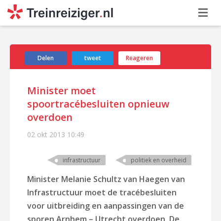
Delen
tweet
Reageren
Minister moet
spoortracébesluiten opnieuw
overdoen
02 okt 2013
10:49
infrastructuur
politiek en overheid
Minister Melanie Schultz van Haegen van
Infrastructuur moet
de tracébesluiten
voor uitbreiding en aanpassingen van de
sporen Arnhem – Utrecht overdoen. De