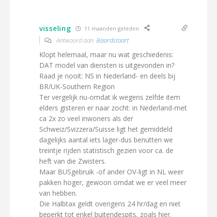
visseling
11 maanden geleden
Antwoord aan
Baardstaart
Klopt helemaal, maar nu wat geschiedenis:
DAT model van diensten is uitgevonden in?
Raad je nooit: NS in Nederland- en deels bij
BR/UK-Southern Region
Ter vergelijk nu-omdat ik wegens zelfde item
elders gisteren er naar zocht: in Nederland-met
ca 2x zo veel inwoners als der
Schweiz/Svizzera/Suisse ligt het gemiddeld
dagelijks aantal iets lager-dus benutten we
treintje rijden statistisch gezien voor ca. de
heft van die Zwisters.
Maar BUSgebruik -of ander OV-ligt in NL weer
pakken hoger, gewoon omdat we er veel meer
van hebben.
Die Halbtax geldt overigens 24 hr/dag en niet
beperkt tot enkel buitendespits, zoals hier.