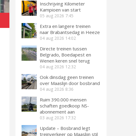
Inschrijving Kilometer
Kampioen van start
05 aug 2026
7:45
Extra en langere treinen
naar Brabantsedag in Heeze
04 aug 2026
14:02
Directe treinen tussen
Belgrado, Boedapest en
Wenen keren snel terug
04 aug 2026
12:32
Ook dinsdag geen treinen
over Maaslijn door bosbrand
04 aug 2026
8:36
Ruim 390.000 mensen
schaften goedkoop NS-
abonnement aan
03 aug 2026
17:32
Update – Bosbrand legt
treinverkeer op Maaslijn stil