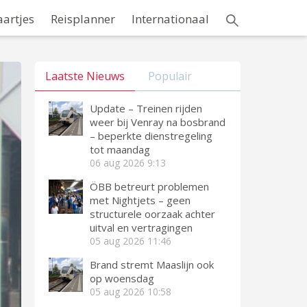
aartjes
Reisplanner
Internationaal
Laatste Nieuws
Populair
Update – Treinen rijden
weer bij Venray na bosbrand
– beperkte dienstregeling
tot maandag
06 aug 2026
9:13
ÖBB betreurt problemen
met Nightjets – geen
structurele oorzaak achter
uitval en vertragingen
05 aug 2026
11:46
Brand stremt Maaslijn ook
op woensdag
05 aug 2026
10:58