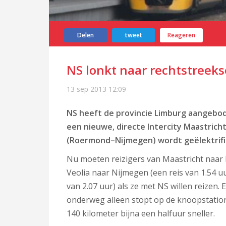
Delen
tweet
Reageren
NS lonkt naar rechtstreeks
13 sep 2013
12:09
NS heeft de provincie Limburg aangebo
een nieuwe, directe Intercity Maastricht
(Roermond–Nijmegen) wordt geëlektrifi
Nu moeten reizigers van Maastricht naar
Veolia naar Nijmegen (een reis van 1.54 u
van 2.07 uur) als ze met NS willen reizen.
onderweg alleen stopt op de knoopstatio
140 kilometer bijna een halfuur sneller.