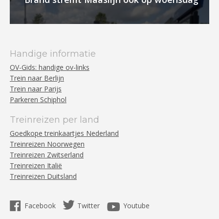
Handige informatie
OV-Gids: handige ov-links
Trein naar Berlijn
Trein naar Parijs
Parkeren Schiphol
Treinreizen per land
Goedkope treinkaartjes Nederland
Treinreizen Noorwegen
Treinreizen Zwitserland
Treinreizen Italië
Treinreizen Duitsland
Facebook
Twitter
Youtube