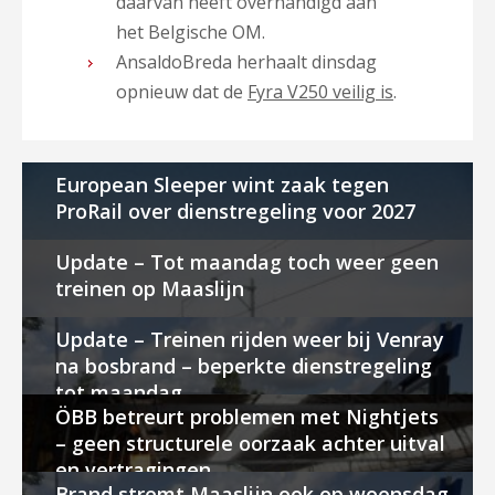
daarvan heeft overhandigd aan
het Belgische OM.
AnsaldoBreda herhaalt dinsdag
opnieuw dat de
Fyra V250 veilig is
.
European Sleeper wint zaak tegen
ProRail over dienstregeling voor 2027
Update – Tot maandag toch weer geen
treinen op Maaslijn
Update – Treinen rijden weer bij Venray
na bosbrand – beperkte dienstregeling
tot maandag
ÖBB betreurt problemen met Nightjets
– geen structurele oorzaak achter uitval
en vertragingen
Brand stremt Maaslijn ook op woensdag