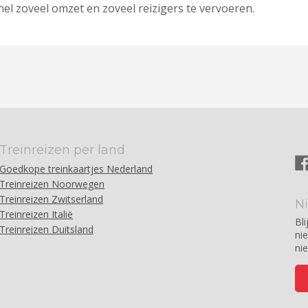
el zoveel omzet en zoveel reizigers te vervoeren.
Treinreizen per land
Goedkope treinkaartjes Nederland
Treinreizen Noorwegen
Treinreizen Zwitserland
N
Treinreizen Italië
Bli
Treinreizen Duitsland
ni
ni