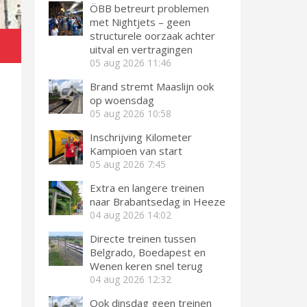
ÖBB betreurt problemen
met Nightjets – geen
structurele oorzaak achter
uitval en vertragingen
05 aug 2026
11:46
Brand stremt Maaslijn ook
op woensdag
05 aug 2026
10:58
Inschrijving Kilometer
Kampioen van start
05 aug 2026
7:45
Extra en langere treinen
naar Brabantsedag in Heeze
04 aug 2026
14:02
Directe treinen tussen
Belgrado, Boedapest en
Wenen keren snel terug
04 aug 2026
12:32
Ook dinsdag geen treinen