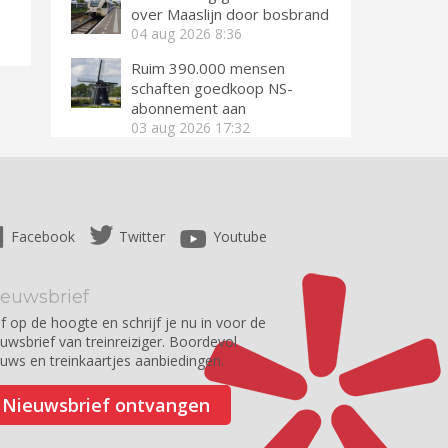
over Maaslijn door bosbrand
04 aug 2026
8:36
Ruim 390.000 mensen
schaften goedkoop NS-
abonnement aan
03 aug 2026
17:32
Facebook
Twitter
Youtube
ieuwsbrief
jf op de hoogte en schrijf je nu in voor de
euwsbrief van treinreiziger. Boordevol
euws en treinkaartjes aanbiedingen.
Nieuwsbrief ontvangen