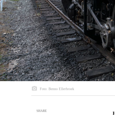
Foto: Benno Ellerbroek
SHARE
H