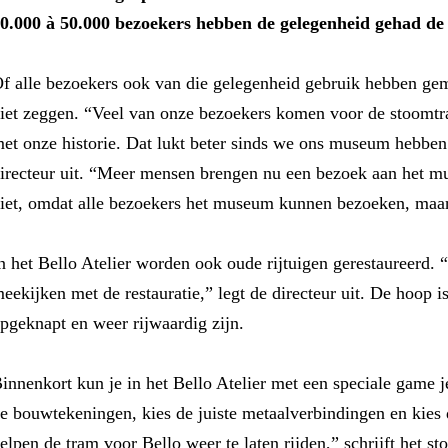
0.000 à 50.000 bezoekers hebben de gelegenheid gehad de 
f alle bezoekers ook van die gelegenheid gebruik hebben ge
iet zeggen. “Veel van onze bezoekers komen voor de stoom
et onze historie. Dat lukt beter sinds we ons museum hebben u
irecteur uit. “Meer mensen brengen nu een bezoek aan het mu
iet, omdat alle bezoekers het museum kunnen bezoeken, maar 
n het Bello Atelier worden ook oude rijtuigen gerestaureerd. “
eekijken met de restauratie,” legt de directeur uit. De hoop is
pgeknapt en weer rijwaardig zijn.
innenkort kun je in het Bello Atelier met een speciale game 
e bouwtekeningen, kies de juiste metaalverbindingen en kies d
elpen de tram voor Bello weer te laten rijden,” schrijft het 