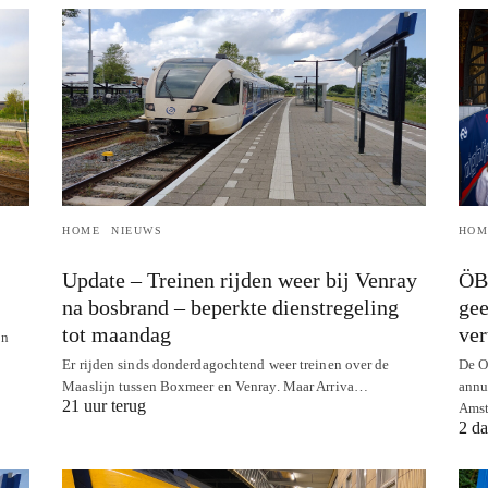
HOME
NIEUWS
HOM
Update – Treinen rijden weer bij Venray
ÖBB
na bosbrand – beperkte dienstregeling
gee
tot maandag
ver
jn
Er rijden sinds donderdagochtend weer treinen over de
De O
Maaslijn tussen Boxmeer en Venray. Maar Arriva…
annu
21 uur terug
Ams
2 da