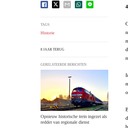
4
O
TAGS:
n
Historie
m
d
8 JAAR TERUG
n
GERELATEERDE BERICHTEN
I
m
o
B
Opnieuw historische trein ingezet als
d
redder van regionale dienst
h