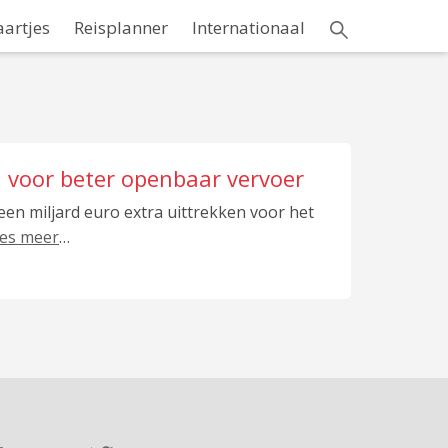
aartjes
Reisplanner
Internationaal
n voor beter openbaar vervoer
 een miljard euro extra uittrekken voor het
ees meer
…