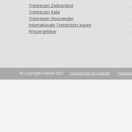
Treinreizen Zwitserland
Treinreizen Italië
Treinreizen Noorwegen
Internationale Treintickets kopen
Prijsvergelijker
© Copyrights Publink 2021
Contact met de redactie
Partnerb