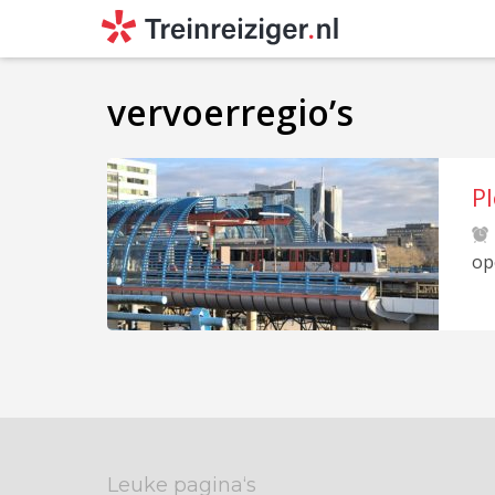
vervoerregio’s
P
op
Leuke pagina‘s