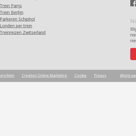
Trein Parijs
Trein Berlijn
Parkeren Schiphol
N
Londen per trein
Bli
Treinreizen Zwitserland
ni
ni
erichten
Creation Online Marketing
Cookie
Privacy
Wijzig u