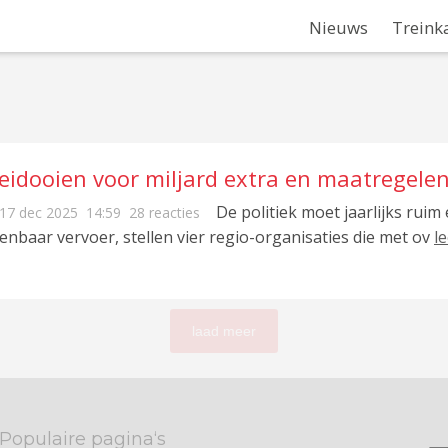
Nieuws
Treink
leidooien voor miljard extra en maatregele
De politiek moet jaarlijks ruim
17 dec 2025
14:59
28 reacties
enbaar vervoer, stellen vier regio-organisaties die met ov
l
laad meer
Populaire pagina‘s