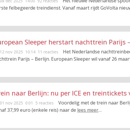
Het nieuwe Nederlandse spoorb
08 dec 2025
14:00
92 reacties
rste felbegeerde treindienst. Vanaf maart rijdt GoVolta nie
ropean Sleeper herstart nachttrein Parijs –
Het Nederlandse nachttreinbed
12 nov 2025
10:14
11 reacties
chttrein Parijs – Berlijn. European Sleeper wil vanaf 26 maar
ein naar Berlijn: nu per ICE en treintickets
Voordelig met de trein naar Berli
01 nov 2025
0:01
5 reacties
naf 37,99 euro (enkele reis) naar de
lees meer
…