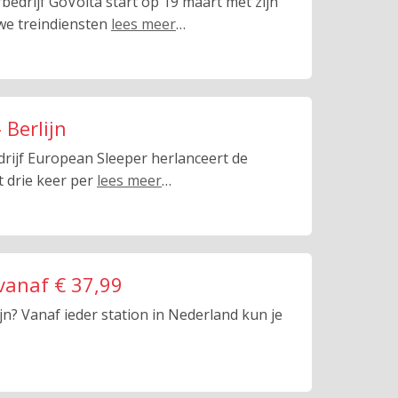
edrijf GoVolta start op 19 maart met zijn
uwe treindiensten
lees meer
…
 Berlijn
rijf European Sleeper herlanceert de
t drie keer per
lees meer
…
 vanaf € 37,99
jn? Vanaf ieder station in Nederland kun je