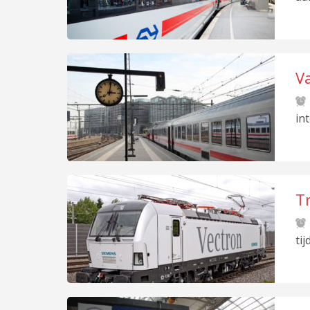
Va
in
Tr
ti