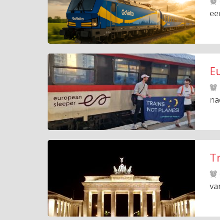
ee
Eu
na
Tr
va