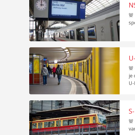
NS
sp
U
je
U-
S-
va