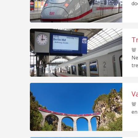
do
T
Ne
tr
V
h
en