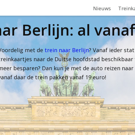
Nieuws
Treink
ar Berlijn: al vanaf
Voordelig met de
trein naar Berlijn
? Vanaf ieder stat
treinkaartjes naar de Duitse hoofdstad beschikbaar va
meer besparen? Dan kun je met de auto reizen naar 
vanaf daar de trein pakken vanaf 19 euro!