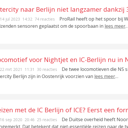
tercity naar Berlijn niet langzamer dankzi
ProRail heeft op het spoor bij 
14 jul 2023
14:32
74 reacties
izenden sensoren geplaatst om de spoorbaan in
lees meer
comotief voor Nightjet en IC-Berlijn nu in N
De twee locomotieven die NS si
22 mrt 2021
11:31
30 reacties
tercity Berlijn zijn in Oostenrijk voorzien van
lees meer
…
izen met de IC Berlijn of ICE? Eerst een for
De Duitse overheid heeft Noord
16 sep 2020
20:46
25 reacties
ngemerkt. Dat betekent dat niet-essentiële reizen naar de 