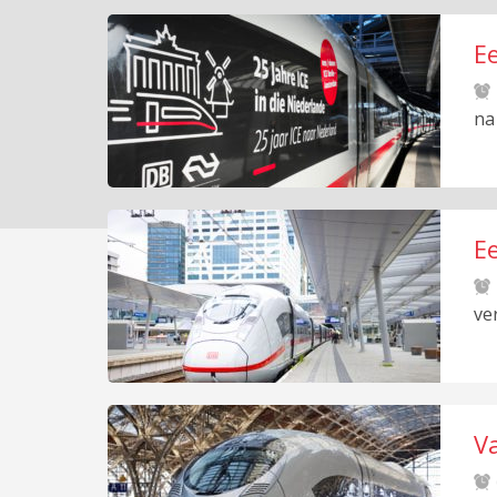
E
na
E
ve
V