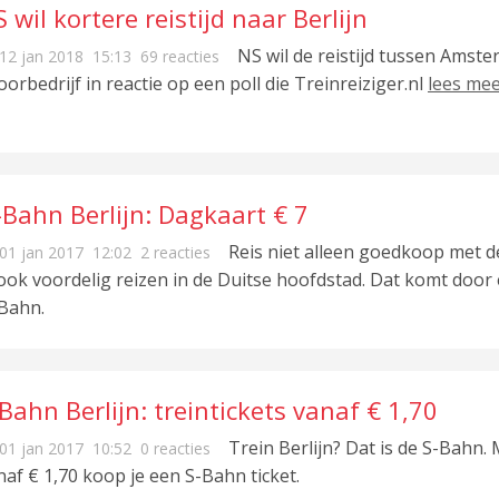
 wil kortere reistijd naar Berlijn
NS wil de reistijd tussen Amste
12 jan 2018
15:13
69 reacties
oorbedrijf in reactie op een poll die Treinreiziger.nl
lees me
-Bahn Berlijn: Dagkaart € 7
Reis niet alleen goedkoop met de
01 jan 2017
12:02
2 reacties
 ook voordelig reizen in de Duitse hoofdstad. Dat komt doo
Bahn.
Bahn Berlijn: treintickets vanaf € 1,70
Trein Berlijn? Dat is de S-Bahn. 
01 jan 2017
10:52
0 reacties
naf € 1,70 koop je een S-Bahn ticket.