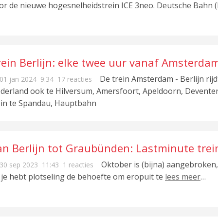
or de nieuwe hogesnelheidstrein ICE 3neo. Deutsche Bahn (
rein Berlijn: elke twee uur vanaf Amsterda
De trein Amsterdam - Berlijn rijdt
01 jan 2024
9:34
17 reacties
derland ook te Hilversum, Amersfoort, Apeldoorn, Deventer,
ein te Spandau, Hauptbahn
an Berlijn tot Graubünden: Lastminute trein
erfstvakantie
Oktober is (bijna) aangebroken
30 sep 2023
11:43
1 reacties
 je hebt plotseling de behoefte om eropuit te
lees meer
…