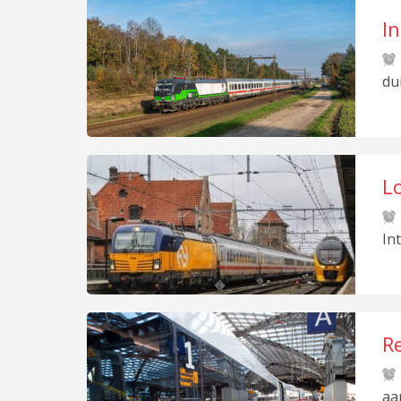
In
du
Lo
In
Re
aa