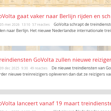
oVolta gaat vaker naar Berlijn rijden en s
GoVolta schrapt de treindien
05 mei 2026
13:10
57 reacties
jden naar Berlijn. Het nieuwe Nederlandse internationale tre
reindiensten GoVolta zullen nieuwe reiziger
De nieuwe treindiensten van Go
09 dec 2025
9:30
49 reacties
rder nieuwe treinreizigers opleveren dan dat ze reizigers v
oVolta lanceert vanaf 19 maart treindienst
icketverkoop van start