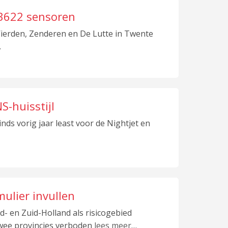
j 3622 sensoren
Wierden, Zenderen en De Lutte in Twente
…
S-huisstijl
nds vorig jaar least voor de Nightjet en
mulier invullen
- en Zuid-Holland als risicogebied
twee provincies verboden
lees meer
…