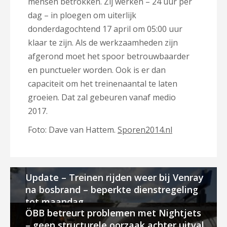
mensen betrokken. Zij werken – 24 uur per
dag – in ploegen om uiterlijk
donderdagochtend 17 april om 05:00 uur
klaar te zijn.
Als de werkzaamheden zijn
afgerond moet het spoor betrouwbaarder
en punctueler worden. Ook is er dan
capaciteit om het treinenaantal te laten
groeien. Dat zal gebeuren vanaf medio
2017.
Foto: Dave van Hattem.
Sporen2014.nl
Update – Treinen rijden weer bij Venray
na bosbrand – beperkte dienstregeling
tot maandag
ÖBB betreurt problemen met Nightjets
– geen structurele oorzaak achter uitval