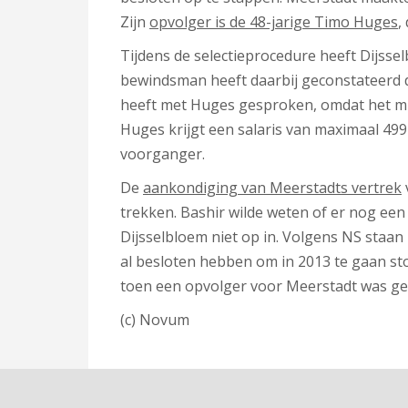
Zijn
opvolger is de 48-jarige Timo Huges
,
Tijdens de selectieprocedure heeft Dijs
bewindsman heeft daarbij geconstateerd da
heeft met Huges gesproken, omdat het min
Huges krijgt een salaris van maximaal 499 
voorganger.
De
aankondiging van Meerstadts vertrek
trekken. Bashir wilde weten of er nog een
Dijsselbloem niet op in. Volgens NS staan
al besloten hebben om in 2013 te gaan sto
toen een opvolger voor Meerstadt was g
(c) Novum