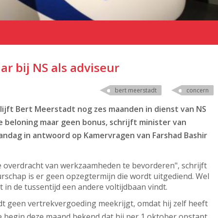
aar bij NS als adviseur
bert meerstadt
concern
blijft Bert Meerstadt nog zes maanden in dienst van NS
ste beloning maar geen bonus, schrijft minister van
aandag in antwoord op Kamervragen van Farshad Bashir
 overdracht van werkzaamheden te bevorderen", schrijft
rschap is er geen opzegtermijn die wordt uitgediend. Wel
n de tussentijd een andere voltijdbaan vindt.
t geen vertrekvergoeding meekrijgt, omdat hij zelf heeft
 begin deze maand bekend dat hij per 1 oktober opstapt.