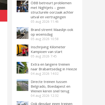
ÖBB betreurt problemen
met Nightjets – geen
structurele oorzaak achter
uitval en vertragingen
05 aug 2026
11:46
Brand stremt Maaslijn ook
op woensdag
05 aug 2026
10:58
Inschrijving Kilometer
Kampioen van start
05 aug 2026
7:45
Extra en langere treinen
naar Brabantsedag in Heeze
04 aug 2026
14:02
Directe treinen tussen
Belgrado, Boedapest en
Wenen keren snel terug
04 aug 2026
12:32
Ook dinsdag geen treinen