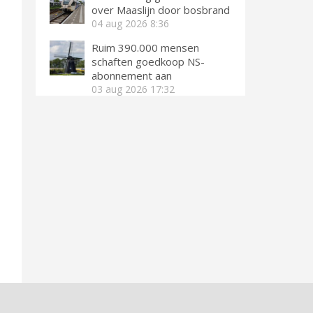
over Maaslijn door bosbrand
04 aug 2026
8:36
Ruim 390.000 mensen
schaften goedkoop NS-
abonnement aan
03 aug 2026
17:32