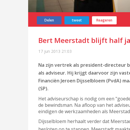
Delen
tweet
Reageren
Bert Meerstadt blijft half j
17 jun 2013
21:03
Na zijn vertrek als president-directeur 
als adviseur. Hij krijgt daarvoor zijn va
Financiën Jeroen Dijsselbloem (PvdA) m
(SP).
Het adviseurschap is nodig om een "goede
de bewindsman. Na afloop van het adviseu
eindigen de werkzaamheden als Meerstadt i
Dijsselbloem herhaalt verder dat Meerstad
besloten op te stappen. Meerstadt maakte