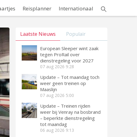
aartjes
Reisplanner
Internationaal
Laatste Nieuws
Populair
European Sleeper wint zaak
tegen ProRail over
dienstregeling voor 2027
07 aug 2026
9:28
Update – Tot maandag toch
weer geen treinen op
Maaslijn
07 aug 2026
5:00
Update – Treinen rijden
weer bij Venray na bosbrand
– beperkte dienstregeling
tot maandag
06 aug 2026
9:13