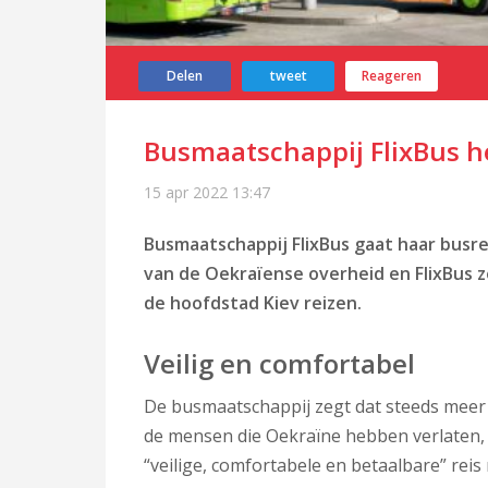
Delen
tweet
Reageren
Busmaatschappij FlixBus h
15 apr 2022
13:47
Busmaatschappij FlixBus gaat haar busre
van de Oekraïense overheid en FlixBus 
de hoofdstad Kiev reizen.
Veilig en comfortabel
De busmaatschappij zegt dat steeds meer
de mensen die Oekraïne hebben verlaten, w
“veilige, comfortabele en betaalbare” rei