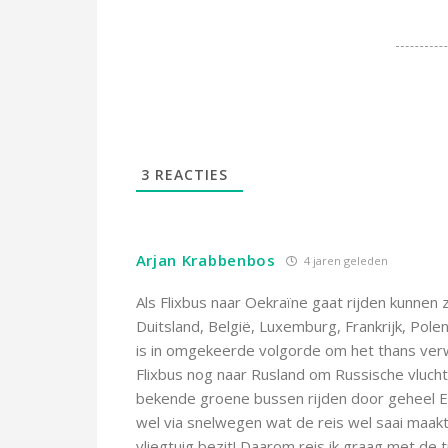
3
REACTIES
Arjan Krabbenbos
4 jaren geleden
Als Flixbus naar Oekraïne gaat rijden kunnen 
Duitsland, België, Luxemburg, Frankrijk, Polen
is in omgekeerde volgorde om het thans ve
Flixbus nog naar Rusland om Russische vlucht
bekende groene bussen rijden door geheel Eu
wel via snelwegen wat de reis wel saai maakt
vliegtuig bezit! Daarom reis ik graag met de