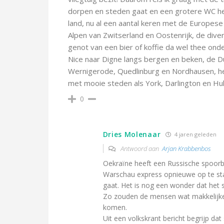
dorpen en steden gaat en een grotere WC hee
land, nu al een aantal keren met de Europese 
Alpen van Zwitserland en Oostenrijk, de diver
genot van een bier of koffie da wel thee onde
Nice naar Digne langs bergen en beken, de D
Wernigerode, Quedlinburg en Nordhausen, h
met mooie steden als York, Darlington en Hull
0
Dries Molenaar
4 jaren geleden
Antwoord aan
Arjan Krabbenbos
Oekraïne heeft een Russische spoorb
Warschau express opnieuwe op te start
gaat. Het is nog een wonder dat het 
Zo zouden de mensen wat makkelijke
komen.
Uit een volkskrant bericht begrijp 