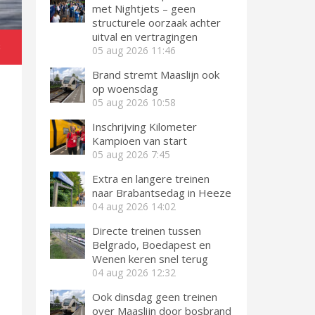
met Nightjets – geen
structurele oorzaak achter
uitval en vertragingen
k
05 aug 2026
11:46
Brand stremt Maaslijn ook
op woensdag
05 aug 2026
10:58
Inschrijving Kilometer
Kampioen van start
05 aug 2026
7:45
Extra en langere treinen
naar Brabantsedag in Heeze
04 aug 2026
14:02
Directe treinen tussen
Belgrado, Boedapest en
Wenen keren snel terug
04 aug 2026
12:32
Ook dinsdag geen treinen
over Maaslijn door bosbrand