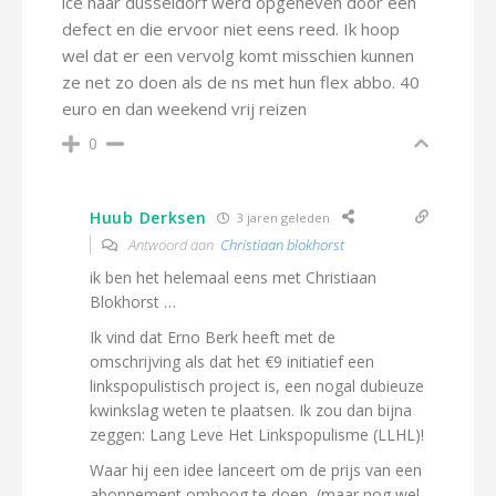
ice naar dusseldorf werd opgeheven door een
defect en die ervoor niet eens reed. Ik hoop
wel dat er een vervolg komt misschien kunnen
ze net zo doen als de ns met hun flex abbo. 40
euro en dan weekend vrij reizen
0
Huub Derksen
3 jaren geleden
Antwoord aan
Christiaan blokhorst
ik ben het helemaal eens met Christiaan
Blokhorst …
Ik vind dat Erno Berk heeft met de
omschrijving als dat het €9 initiatief een
linkspopulistisch project is, een nogal dubieuze
kwinkslag weten te plaatsen. Ik zou dan bijna
zeggen: Lang Leve Het Linkspopulisme (LLHL)!
Waar hij een idee lanceert om de prijs van een
abonnement omhoog te doen, (maar nog wel