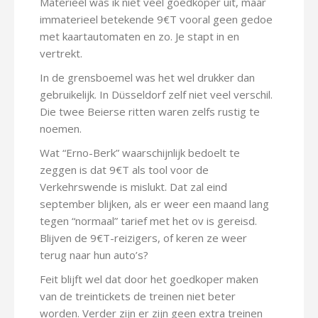
Materieel was ik niet veel goedkoper uit, maar
immaterieel betekende 9€T vooral geen gedoe
met kaartautomaten en zo. Je stapt in en
vertrekt.
In de grensboemel was het wel drukker dan
gebruikelijk. In Düsseldorf zelf niet veel verschil.
Die twee Beierse ritten waren zelfs rustig te
noemen.
Wat “Erno-Berk” waarschijnlijk bedoelt te
zeggen is dat 9€T als tool voor de
Verkehrswende is mislukt. Dat zal eind
september blijken, als er weer een maand lang
tegen “normaal” tarief met het ov is gereisd.
Blijven de 9€T-reizigers, of keren ze weer
terug naar hun auto’s?
Feit blijft wel dat door het goedkoper maken
van de treintickets de treinen niet beter
worden. Verder zijn er zijn geen extra treinen