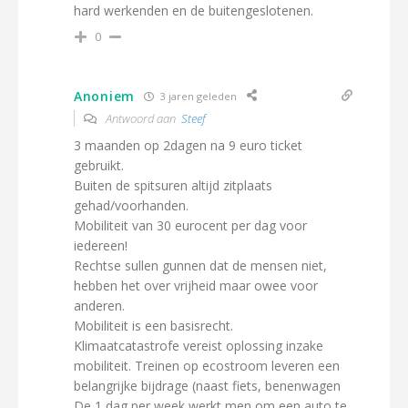
hard werkenden en de buitengeslotenen.
0
Anoniem
3 jaren geleden
Antwoord aan
Steef
3 maanden op 2dagen na 9 euro ticket
gebruikt.
Buiten de spitsuren altijd zitplaats
gehad/voorhanden.
Mobiliteit van 30 eurocent per dag voor
iedereen!
Rechtse sullen gunnen dat de mensen niet,
hebben het over vrijheid maar owee voor
anderen.
Mobiliteit is een basisrecht.
Klimaatcatastrofe vereist oplossing inzake
mobiliteit. Treinen op ecostroom leveren een
belangrijke bijdrage (naast fiets, benenwagen
De 1 dag per week werkt men om een auto te