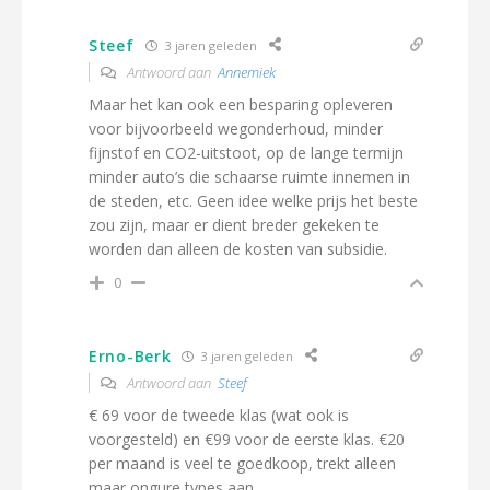
Steef
3 jaren geleden
Antwoord aan
Annemiek
Maar het kan ook een besparing opleveren
voor bijvoorbeeld wegonderhoud, minder
fijnstof en CO2-uitstoot, op de lange termijn
minder auto’s die schaarse ruimte innemen in
de steden, etc. Geen idee welke prijs het beste
zou zijn, maar er dient breder gekeken te
worden dan alleen de kosten van subsidie.
0
Erno-Berk
3 jaren geleden
Antwoord aan
Steef
€ 69 voor de tweede klas (wat ook is
voorgesteld) en €99 voor de eerste klas. €20
per maand is veel te goedkoop, trekt alleen
maar ongure types aan.