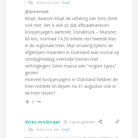
Antwoord aan
Steef
@Annemiek
Klopt, daarom klopt de uitlating van Erno-Berk
ook niet. Het is wel zo dat afbraaktarieven
koopjesjagers aantrekt. Osnabrück – Munster,
60 km, normaal 14,50 enkele reis tweede klas
in de regionale trein. Mijn ervaring tijdens de
afgelopen maanden in Duitsland was vooral op
zondagmiddag overvolle treinen met
vertragingen. Geen massa aan “ongure types”
gezien.
Hoeveel koopjesjagers in Duitsland hebben de
trein ontdekt en blijven na 31 augustus ook in
de trein reizen?
0
dries molenaar
3 jaren geleden
Antwoord aan
Steef