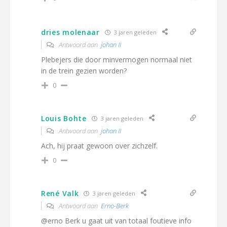
dries molenaar
3 jaren geleden
Antwoord aan
johan II
Plebejers die door minvermogen normaal niet
in de trein gezien worden?
0
Louis Bohte
3 jaren geleden
Antwoord aan
johan II
Ach, hij praat gewoon over zichzelf.
0
René Valk
3 jaren geleden
Antwoord aan
Erno-Berk
@erno Berk u gaat uit van totaal foutieve info