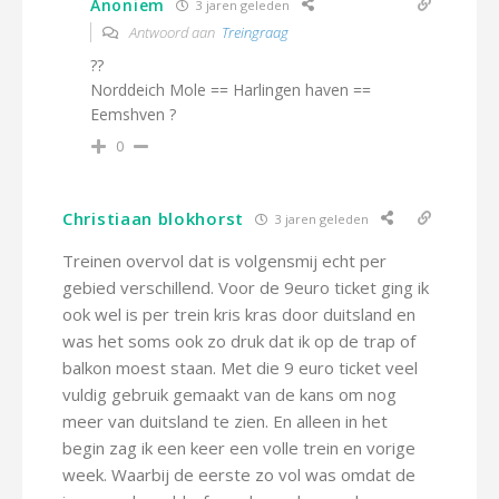
Anoniem
3 jaren geleden
Antwoord aan
Treingraag
??
Norddeich Mole == Harlingen haven ==
Eemshven ?
0
Christiaan blokhorst
3 jaren geleden
Treinen overvol dat is volgensmij echt per
gebied verschillend. Voor de 9euro ticket ging ik
ook wel is per trein kris kras door duitsland en
was het soms ook zo druk dat ik op de trap of
balkon moest staan. Met die 9 euro ticket veel
vuldig gebruik gemaakt van de kans om nog
meer van duitsland te zien. En alleen in het
begin zag ik een keer een volle trein en vorige
week. Waarbij de eerste zo vol was omdat de