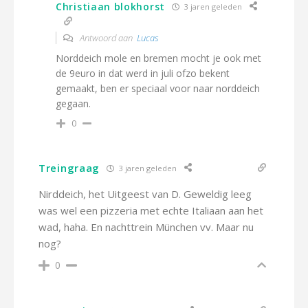
Christiaan blokhorst
3 jaren geleden
Antwoord aan
Lucas
Norddeich mole en bremen mocht je ook met
de 9euro in dat werd in juli ofzo bekent
gemaakt, ben er speciaal voor naar norddeich
gegaan.
0
Treingraag
3 jaren geleden
Nirddeich, het Uitgeest van D. Geweldig leeg
was wel een pizzeria met echte Italiaan aan het
wad, haha. En nachttrein München vv. Maar nu
nog?
0