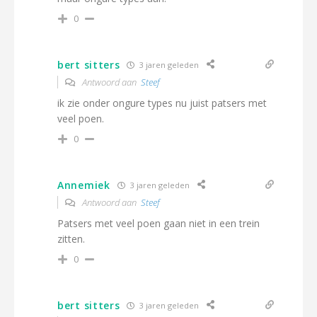
0
bert sitters
3 jaren geleden
Antwoord aan
Steef
ik zie onder ongure types nu juist patsers met
veel poen.
0
Annemiek
3 jaren geleden
Antwoord aan
Steef
Patsers met veel poen gaan niet in een trein
zitten.
0
bert sitters
3 jaren geleden