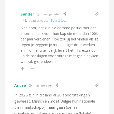
Sander
1 jaar geleden
Antwoord aan
Baardstaart
Nee hoor, het zijn die domme politici met een
enorme plank voor hun kop die meer dan 100k
per jaar verdienen. Hoe zou jij het vinden als ze
tegen je zeggen: je moet langer door werken
en…. oh ja, uiteindelijk levert het niks extra op.
En de toeslagen voor onregelmatigheid pakken
we ook grotendeels af.
0
Andre
1 jaar geleden
In 2025 zijn in dit land al 20 spoorstakingen
geweest. Misschien moet België hun nationale
treinmaatschappij maar gaan (semi)
privatiseren, of andere buitenlandse (lokale)