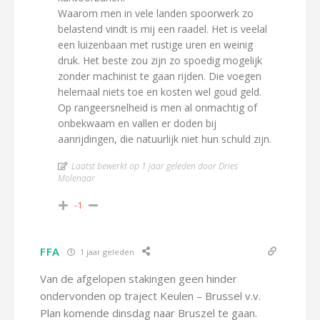
Waarom men in vele landen spoorwerk zo
belastend vindt is mij een raadel. Het is veelal
een luizenbaan met rustige uren en weinig
druk. Het beste zou zijn zo spoedig mogelijk
zonder machinist te gaan rijden. Die voegen
helemaal niets toe en kosten wel goud geld.
Op rangeersnelheid is men al onmachtig of
onbekwaam en vallen er doden bij
aanrijdingen, die natuurlijk niet hun schuld zijn.
Laatst bewerkt op 1 jaar geleden door Dries
Molenaar
-1
FFA
1 jaar geleden
Van de afgelopen stakingen geen hinder
ondervonden op traject Keulen – Brussel v.v.
Plan komende dinsdag naar Bruszel te gaan.