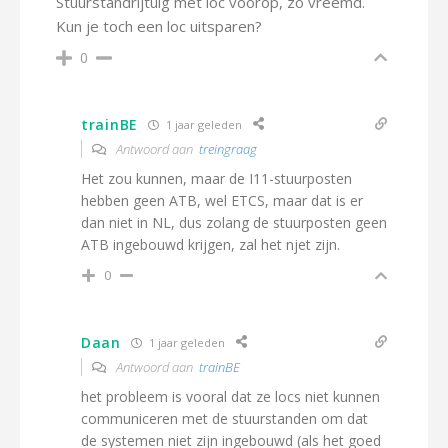
Stuurstandrijtuig met loc voorop, zo vreemd.
Kun je toch een loc uitsparen?
0
trainBE
1 jaar geleden
Antwoord aan
treingraag
Het zou kunnen, maar de I11-stuurposten
hebben geen ATB, wel ETCS, maar dat is er
dan niet in NL, dus zolang de stuurposten geen
ATB ingebouwd krijgen, zal het njet zijn.
0
Daan
1 jaar geleden
Antwoord aan
trainBE
het probleem is vooral dat ze locs niet kunnen
communiceren met de stuurstanden om dat
de systemen niet zijn ingebouwd (als het goed