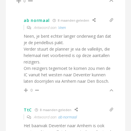
0
ab normaal
8 maanden geleden
Antwoord aan
Veen
Neen, je bent echter langer onderweg dan dat
je de pendelbus pakt.
Verder stuurt de planner je via de valleilijn, die
helemaal niet voorbereid is op deze aantallen
reizigers.
Om reizigers tegemoet te komen zou men de
IC vanuit het westen naar Deventer kunnen
laten doorrijden via Arnhem naar Den Bosch.
0
TtC
8 maanden geleden
Antwoord aan
ab normaal
Het baanvak Deventer naar Arnhem is ook