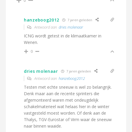
0
hanzeboog2012
7 jaren geleden
Antwoord aan
dries molenaar
ICNG wordt getest in de klimaatkamer in
Wenen.
0
dries molenaar
7 jaren geleden
Antwoord aan
hanzeboog2012
Testen met echte sneeuw is wel zo belangrijk.
Denk maar aan de recente sprinters die
afgemonteerd waren met ondeugdelijk
schakelmaterieel wat helaas hier in de winter
vastgesteld moest worden. Of denk aan de
Thalys, TGV-Eurostar of Virm waar de sneeuw
naar binnen waaide.