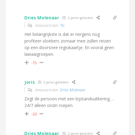
Dries Molenaar
2 jaren geleden
Antwoord aan
Ttc
Het belangrijkste is dat er nergens nog
profiteer-sloebers zomaar mee zullen reizen
op een doorsnee regiokaartje. En vooral geen
lawaaigroepen.
-15
Joris
2 jaren geleden
Antwoord aan
Dries Molenaar
Zegt de persoon met een bijstandsuitkering….
24/7 alleen onzin roepen
-20
Dries Molenaar
2 jaren geleden