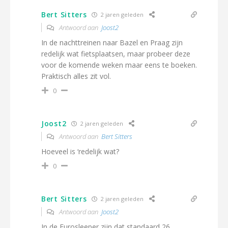
Bert Sitters
2 jaren geleden
Antwoord aan
Joost2
In de nachttreinen naar Bazel en Praag zijn
redelijk wat fietsplaatsen, maar probeer deze
voor de komende weken maar eens te boeken.
Praktisch alles zit vol.
0
Joost2
2 jaren geleden
Antwoord aan
Bert Sitters
Hoeveel is ‘redelijk wat?
0
Bert Sitters
2 jaren geleden
Antwoord aan
Joost2
In de Eurosleeper zijn dat standaard 26