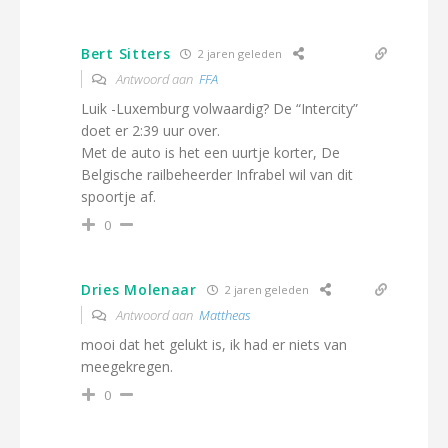
Bert Sitters
2 jaren geleden
Antwoord aan
FFA
Luik -Luxemburg volwaardig? De “Intercity”
doet er 2:39 uur over.
Met de auto is het een uurtje korter, De
Belgische railbeheerder Infrabel wil van dit
spoortje af.
0
Dries Molenaar
2 jaren geleden
Antwoord aan
Mattheas
mooi dat het gelukt is, ik had er niets van
meegekregen.
0