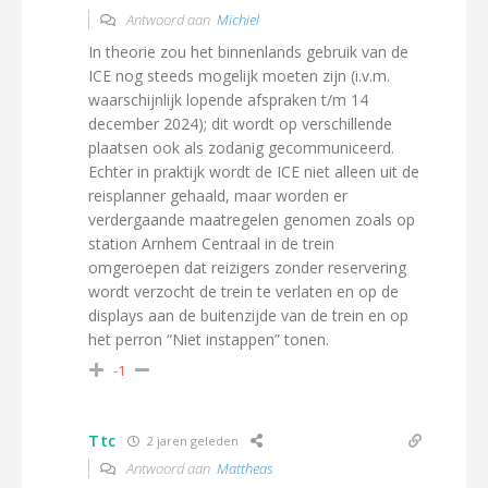
Antwoord aan
Michiel
In theorie zou het binnenlands gebruik van de
ICE nog steeds mogelijk moeten zijn (i.v.m.
waarschijnlijk lopende afspraken t/m 14
december 2024); dit wordt op verschillende
plaatsen ook als zodanig gecommuniceerd.
Echter in praktijk wordt de ICE niet alleen uit de
reisplanner gehaald, maar worden er
verdergaande maatregelen genomen zoals op
station Arnhem Centraal in de trein
omgeroepen dat reizigers zonder reservering
wordt verzocht de trein te verlaten en op de
displays aan de buitenzijde van de trein en op
het perron “Niet instappen” tonen.
-1
Ttc
2 jaren geleden
Antwoord aan
Mattheas