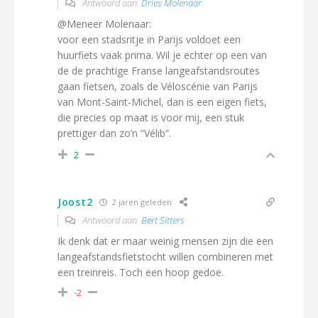
Antwoord aan
Dries Molenaar
@Meneer Molenaar:
voor een stadsritje in Parijs voldoet een
huurfiets vaak prima. Wil je echter op een van
de de prachtige Franse langeafstandsroutes
gaan fietsen, zoals de Véloscénie van Parijs
van Mont-Saint-Michel, dan is een eigen fiets,
die precies op maat is voor mij, een stuk
prettiger dan zo’n “Vélib”.
2
Joost2
2 jaren geleden
Antwoord aan
Bert Sitters
Ik denk dat er maar weinig mensen zijn die een
langeafstandsfietstocht willen combineren met
een treinreis. Toch een hoop gedoe.
-2