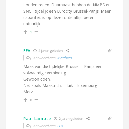
Londen reden. Daarnaast hebben de NMBS en
SNCF tijdelijk een Eurocity Brussel-Parijs. Meer
capaciteit is op deze route altijd beter
natuurlijk.
1
FFA
2 jaren geleden
Antwoord aan
Mattheas
Maak van die tijdelijke Brussel – Parijs een
volwaardige verbinding.
Gewoon doen.
Net zoals Maastricht – luik – luxemburg –
Metz.
0
Paul Lamote
2 jaren geleden
Antwoord aan
FFA