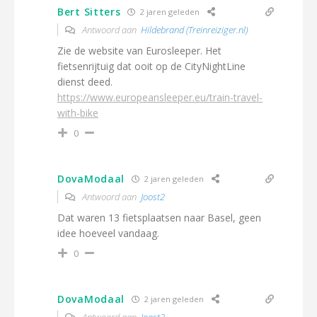
Bert Sitters
2 jaren geleden
Antwoord aan
Hildebrand (Treinreiziger.nl)
Zie de website van Eurosleeper. Het
fietsenrijtuig dat ooit op de CityNightLine
dienst deed.
https://www.europeansleeper.eu/train-travel-
with-bike
0
DovaModaal
2 jaren geleden
Antwoord aan
Joost2
Dat waren 13 fietsplaatsen naar Basel, geen
idee hoeveel vandaag.
0
DovaModaal
2 jaren geleden
Antwoord aan
Joost2