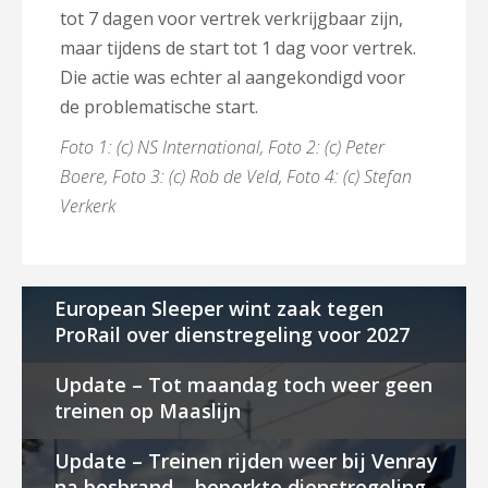
tot 7 dagen voor vertrek verkrijgbaar zijn,
maar tijdens de start tot 1 dag voor vertrek.
Die actie was echter al aangekondigd voor
de problematische start.
Foto 1: (c) NS International, Foto 2: (c) Peter
Boere, Foto 3: (c) Rob de Veld, Foto 4: (c) Stefan
Verkerk
European Sleeper wint zaak tegen
ProRail over dienstregeling voor 2027
Update – Tot maandag toch weer geen
treinen op Maaslijn
Update – Treinen rijden weer bij Venray
na bosbrand – beperkte dienstregeling