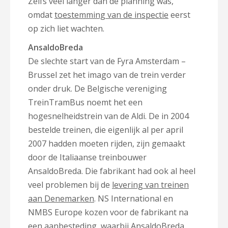
Zelfs veel langer dan de planning was,
omdat
toestemming van de inspectie
eerst
op zich liet wachten.
AnsaldoBreda
De slechte start van de Fyra Amsterdam –
Brussel zet het imago van de trein verder
onder druk. De Belgische vereniging
TreinTramBus noemt het een
hogesnelheidstrein van de Aldi. De in 2004
bestelde treinen, die eigenlijk al per april
2007 hadden moeten rijden, zijn gemaakt
door de Italiaanse treinbouwer
AnsaldoBreda. Die fabrikant had ook al heel
veel problemen bij de
levering van treinen
aan Denemarken
. NS International en
NMBS Europe kozen voor de fabrikant na
een aanbesteding, waarbij AnsaldoBreda