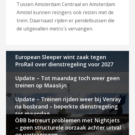
Tussen Amsterdam Centraal en Amsterdam
Amstel kunnen reizigers ook reizen met de
trein. Daarnaast rijden er pendelbussen die
de uitgevallen metro´s vervangen.
European Sleeper wint zaak tegen
ProRail over dienstregeling voor 2027
Update – Tot maandag toch weer geen
treinen op Maaslijn
Update – Treinen rijden weer bij Venray
na bosbrand – beperkte dienstregeling
tot maandag
ÖBB betreurt problemen met Nightjets
– geen structurele oorzaak achter uitval
en vertragingen