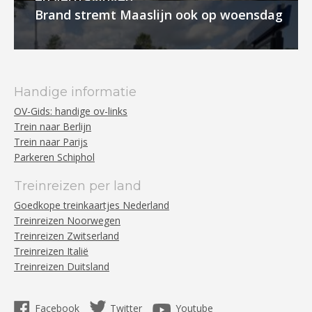
Brand stremt Maaslijn ook op woensdag
Handige informatie
OV-Gids: handige ov-links
Trein naar Berlijn
Trein naar Parijs
Parkeren Schiphol
Treinreizen per land
Goedkope treinkaartjes Nederland
Treinreizen Noorwegen
Treinreizen Zwitserland
Treinreizen Italië
Treinreizen Duitsland
Facebook
Twitter
Youtube