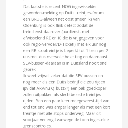
Dat laatste is recent NOG ingewikkelder
geworden-melding op Duits treintjes-forum:
een BRUG-alweer! net oost (meen ik) van
Oldenburg is ook flink defect zodat de
treindienst daarover (uurdienst, met
afwisselend RE en IC die is vrijgegeven voor
ook regio-vervoer/D-Ticket!) met elk uur nog
een RB stoptreintje is beperkt tot 1 trein per 2
uur-met dus overvolle bezetting en daarnaast
SEV-bussen-daaraan is in Duitsland nooit snel
gebrek.
Ik weet vrijwel zeker dat die SEV-bussen-en
nog meer als een Duits bedrijf die zou rijden
ipv dat ARV/nu Q_buzz??) een pak goedkoper
zullen uitpakken als slechtbezette treintjes
rijden. Ben een paar keer meegeweest-tijd van
end tot end was amper langer als met een kort
treintje met alle stops onderweg. Maar dit
voorjaar verlengd vanwege de toen ingestelde
grenscontroles.