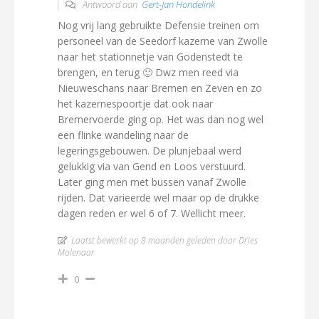
Antwoord aan
Gert-Jan Hondelink
Nog vrij lang gebruikte Defensie treinen om
personeel van de Seedorf kazerne van Zwolle
naar het stationnetje van Godenstedt te
brengen, en terug 🙂 Dwz men reed via
Nieuweschans naar Bremen en Zeven en zo
het kazernespoortje dat ook naar
Bremervoerde ging op. Het was dan nog wel
een flinke wandeling naar de
legeringsgebouwen. De plunjebaal werd
gelukkig via van Gend en Loos verstuurd.
Later ging men met bussen vanaf Zwolle
rijden. Dat varieerde wel maar op de drukke
dagen reden er wel 6 of 7. Wellicht meer.
Laatst bewerkt op 8 maanden geleden door Dries
Molenaar
0