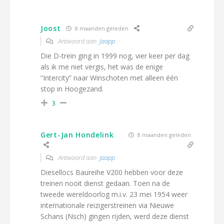
Joost
8 maanden geleden
Antwoord aan
Jaapp
Die D-trein ging in 1999 nog, vier keer per dag
als ik me niet vergis, het was de enige
“Intercity” naar Winschoten met alleen één
stop in Hoogezand.
3
Gert-Jan Hondelink
8 maanden geleden
Antwoord aan
Jaapp
Diesellocs Baureihe V200 hebben voor deze
treinen nooit dienst gedaan. Toen na de
tweede wereldoorlog m.i.v. 23 mei 1954 weer
internationale reizigerstreinen via Nieuwe
Schans (Nsch) gingen rijden, werd deze dienst