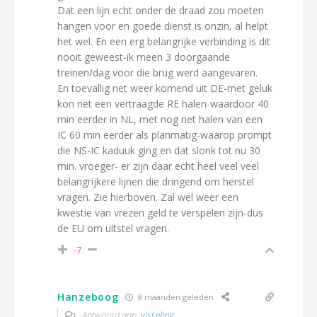
Dat een lijn echt onder de draad zou moeten
hangen voor en goede dienst is onzin, al helpt
het wel. En een erg belangrijke verbinding is dit
nooit geweest-ik meen 3 doorgaande
treinen/dag voor die brug werd aangevaren.
En toevallig net weer komend uit DE-met geluk
kon net een vertraagde RE halen-waardoor 40
min eerder in NL, met nog net halen van een
IC 60 min eerder als planmatig-waarop prompt
die NS-IC kaduuk ging en dat slonk tot nu 30
min. vroeger- er zijn daar echt heel veel veel
belangrijkere lijnen die dringend om herstel
vragen. Zie hierboven. Zal wel weer een
kwestie van vrezen geld te verspelen zijn-dus
de EU om uitstel vragen.
-7
Hanzeboog
8 maanden geleden
Antwoord aan
visseling