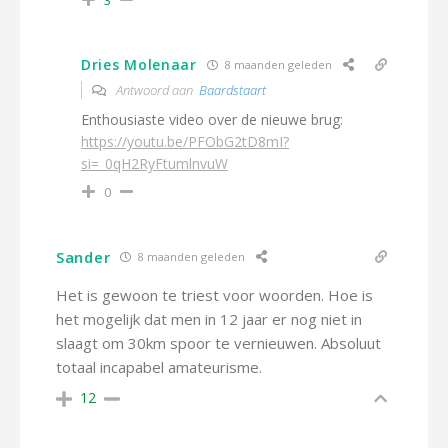
Dries Molenaar
8 maanden geleden
Antwoord aan
Baardstaart
Enthousiaste video over de nieuwe brug:
https://youtu.be/PFObG2tD8mI?
si=_0qH2RyFtumlnvuW
0
Sander
8 maanden geleden
Het is gewoon te triest voor woorden. Hoe is
het mogelijk dat men in 12 jaar er nog niet in
slaagt om 30km spoor te vernieuwen. Absoluut
totaal incapabel amateurisme.
12