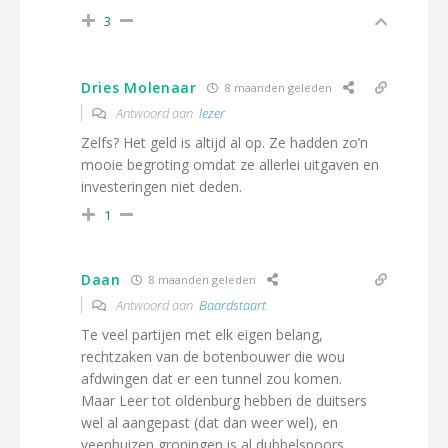
3
Dries Molenaar
8 maanden geleden
Antwoord aan
lezer
Zelfs? Het geld is altijd al op. Ze hadden zo’n
mooie begroting omdat ze allerlei uitgaven en
investeringen niet deden.
1
Daan
8 maanden geleden
Antwoord aan
Baardstaart
Te veel partijen met elk eigen belang,
rechtzaken van de botenbouwer die wou
afdwingen dat er een tunnel zou komen.
Maar Leer tot oldenburg hebben de duitsers
wel al aangepast (dat dan weer wel), en
veenhuizen groningen is al dubbelspoors,