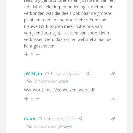
reistijd gigantisch toenemen (losstaand van het
feit dat enkele dorpen onderling al met bussen
verbonden was die deels ook naar de grotere
plaatsen reed en daardoor het creëren van
nieuwe NS-buslijnen meer nutteloos van
verrijkend zou zijn). Het idee van spoorlijnen
verbussen werd daarom vrijwel snel al aan de
kant geschoven.
1
JW Slijm
8 maanden geleden
Antwoord aan
Daan
Wat wordt met Veenhuizen bedoeld?
0
daan
8 maanden geleden
Antwoord aan
JW Slijm