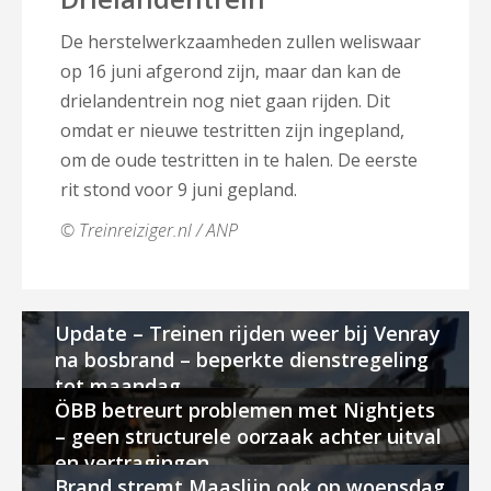
De herstelwerkzaamheden zullen weliswaar
op 16 juni afgerond zijn, maar dan kan de
drielandentrein nog niet gaan rijden. Dit
omdat er nieuwe testritten zijn ingepland,
om de oude testritten in te halen. De eerste
rit stond voor 9 juni gepland.
©
Treinreiziger.nl / ANP
Update – Treinen rijden weer bij Venray
na bosbrand – beperkte dienstregeling
tot maandag
ÖBB betreurt problemen met Nightjets
– geen structurele oorzaak achter uitval
en vertragingen
Brand stremt Maaslijn ook op woensdag