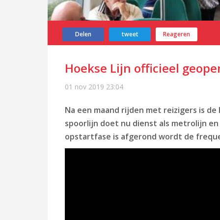
Delen
tweet
Reageren
Hoekse Lijn officieel geop
01 nov 2019
23:04
Na een maand rijden met reizigers is de 
spoorlijn doet nu dienst als metrolijn 
opstartfase is afgerond wordt de freque