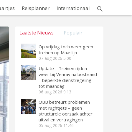
aartjes
Reisplanner
Internationaal
Laatste Nieuws
Populair
Op vrijdag toch weer geen
treinen op Maaslijn
07 aug 2026
5:00
Update – Treinen rijden
weer bij Venray na bosbrand
– beperkte dienstregeling
tot maandag
06 aug 2026
9:13
ÖBB betreurt problemen
met Nightjets – geen
structurele oorzaak achter
uitval en vertragingen
05 aug 2026
11:46