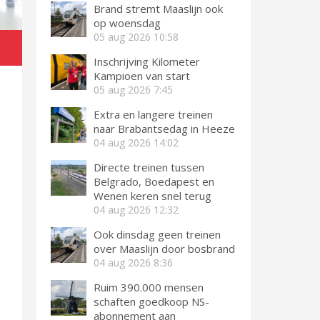
Brand stremt Maaslijn ook
op woensdag
05 aug 2026
10:58
Inschrijving Kilometer
Kampioen van start
05 aug 2026
7:45
Extra en langere treinen
naar Brabantsedag in Heeze
04 aug 2026
14:02
Directe treinen tussen
Belgrado, Boedapest en
Wenen keren snel terug
04 aug 2026
12:32
Ook dinsdag geen treinen
over Maaslijn door bosbrand
04 aug 2026
8:36
Ruim 390.000 mensen
schaften goedkoop NS-
abonnement aan