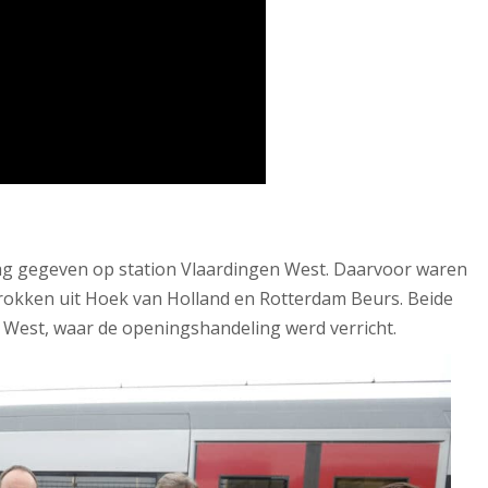
rijdag gegeven op station Vlaardingen West. Daarvoor waren
rtrokken uit Hoek van Holland en Rotterdam Beurs. Beide
 West, waar de openingshandeling werd verricht.