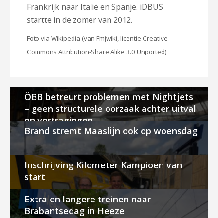
Frankrijk naar Italië en Spanje. iDBUS
startte in de zomer van 2012.
Foto via Wikipedia (van Fmjwiki, licentie Creative
Commons Attribution-Share Alike 3.0 Unported)
ÖBB betreurt problemen met Nightjets
– geen structurele oorzaak achter uitval
en vertragingen
Brand stremt Maaslijn ook op woensdag
Inschrijving Kilometer Kampioen van
start
Extra en langere treinen naar
Brabantsedag in Heeze