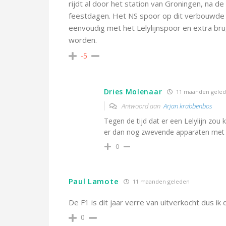
rijdt al door het station van Groningen, na d
feestdagen. Het NS spoor op dit verbouwde s
eenvoudig met het Lelylijnspoor en extra br
worden.
-5
Dries Molenaar
11 maanden gele
Antwoord aan
Arjan krabbenbos
Tegen de tijd dat er een Lelylijn zou
er dan nog zwevende apparaten met a
0
Paul Lamote
11 maanden geleden
De F1 is dit jaar verre van uitverkocht dus ik d
0