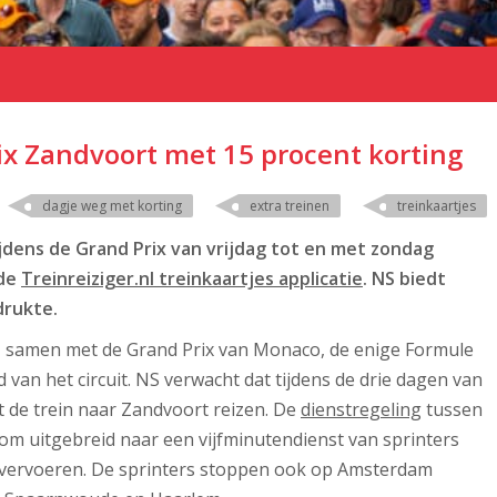
ix Zandvoort met 15 procent korting
dagje weg met korting
extra treinen
treinkaartjes
ijdens de Grand Prix van vrijdag tot en met zondag
 de
Treinreiziger.nl treinkaartjes applicatie
. NS biedt
drukte.
s, samen met de Grand Prix van Monaco, de enige Formule
 van het circuit. NS verwacht dat tijdens de drie dagen van
t de trein naar Zandvoort reizen. De
dienstregeling
tussen
m uitgebreid naar een vijfminutendienst van sprinters
 vervoeren. De sprinters stoppen ook op Amsterdam