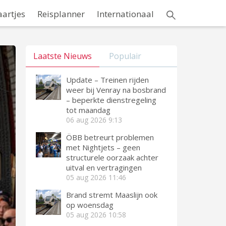
aartjes
Reisplanner
Internationaal
Laatste Nieuws
Populair
Update – Treinen rijden
weer bij Venray na bosbrand
– beperkte dienstregeling
tot maandag
06 aug 2026
9:13
ÖBB betreurt problemen
met Nightjets – geen
structurele oorzaak achter
uitval en vertragingen
05 aug 2026
11:46
Brand stremt Maaslijn ook
op woensdag
05 aug 2026
10:58