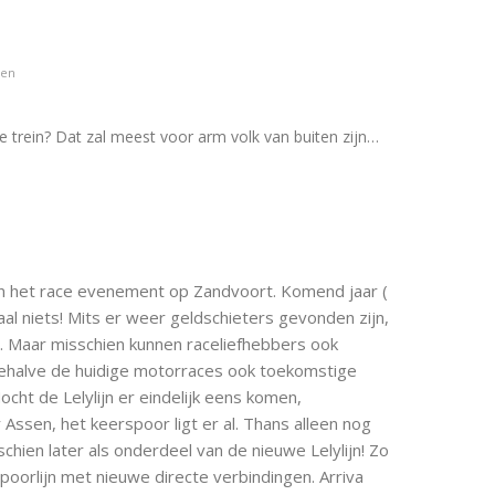
den
trein? Dat zal meest voor arm volk van buiten zijn…
n het race evenement op Zandvoort. Komend jaar (
al niets! Mits er weer geldschieters gevonden zijn,
. Maar misschien kunnen raceliefhebbers ook
 behalve de huidige motorraces ook toekomstige
ht de Lelylijn er eindelijk eens komen,
Assen, het keerspoor ligt er al. Thans alleen nog
chien later als onderdeel van de nieuwe Lelylijn! Zo
oorlijn met nieuwe directe verbindingen. Arriva