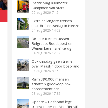
Inschrijving Kilometer
Kampioen van start
05 aug 2026
7:45
Extra en langere treinen
naar Brabantsedag in Heeze
04 aug 2026
14:02
Directe treinen tussen
Belgrado, Boedapest en
Wenen keren snel terug
04 aug 2026
12:32
Ook dinsdag geen treinen
over Maaslijn door bosbrand
04 aug 2026
8:36
Ruim 390.000 mensen
schaften goedkoop NS-
abonnement aan
03 aug 2026
17:32
Update – Bosbrand legt
treinverkeer op Maaslijn stil