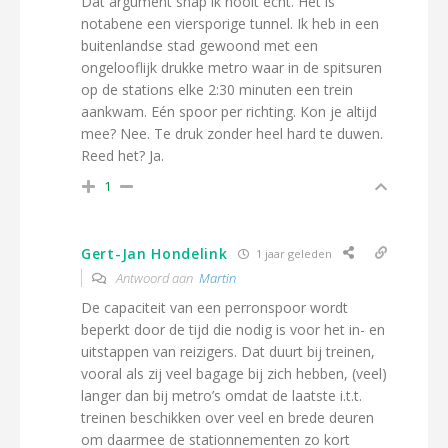
Dat argument snap ik nooit echt. Het is
notabene een viersporige tunnel. Ik heb in een
buitenlandse stad gewoond met een
ongelooflijk drukke metro waar in de spitsuren
op de stations elke 2:30 minuten een trein
aankwam. Eén spoor per richting. Kon je altijd
mee? Nee. Te druk zonder heel hard te duwen.
Reed het? Ja.
1
Gert-Jan Hondelink
1 jaar geleden
Antwoord aan
Martin
De capaciteit van een perronspoor wordt
beperkt door de tijd die nodig is voor het in- en
uitstappen van reizigers. Dat duurt bij treinen,
vooral als zij veel bagage bij zich hebben, (veel)
langer dan bij metro’s omdat de laatste i.t.t.
treinen beschikken over veel en brede deuren
om daarmee de stationnementen zo kort