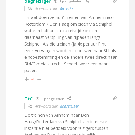
dagreiziger
1 jaar geleden
Antwoord aan
Ricardo
En wat doen ze nu ? Treinen van Arnhem naar
Rotterdam / Den Haag omleiden via Schiphol
wat een half uur extra reistijd kost en
daarnaast verspilling van rijpaden langs
Schiphol. Als die treinen (ja 4x per uur !) nu
eens vervangen worden door twee naar Shl als
eindbestemming en de andere twee direct naar
Rtd/Gvc via Utrecht. Scheelt weer een paar
paden.
-1
TtC
1 jaar geleden
Antwoord aan
dagreiziger
De treinen van Arnhem naar Den
Haag/Rotterdam via Schiphol zijn in eerste
instantie niet bedoeld voor reizigers tussen
Arnhem en Den Haag respectievelijk