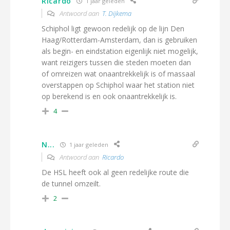
Ricardo
1 jaar geleden
Antwoord aan
T. Dijkema
Schiphol ligt gewoon redelijk op de lijn Den
Haag/Rotterdam-Amsterdam, dan is gebruiken
als begin- en eindstation eigenlijk niet mogelijk,
want reizigers tussen die steden moeten dan
of omreizen wat onaantrekkelijk is of massaal
overstappen op Schiphol waar het station niet
op berekend is en ook onaantrekkelijk is.
4
N...
1 jaar geleden
Antwoord aan
Ricardo
De HSL heeft ook al geen redelijke route die
de tunnel omzeilt.
2