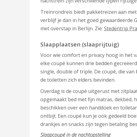
nachttrein zijn verschillende typen rijtuig
Treinrondreis biedt pakketreizen aan met 
verblijf je dan in het goed gewaardeerde 
met overstap in Berlijn. Zie:
Stedentrip Pr
Slaapplaatsen (slaaprijtuig)
Voor wie comfort en privacy hoog in het va
elke coupé kunnen drie bedden gecreëer
single, double of triple. De coupé, die van 
de toiletten zich elders bevinden.
Overdag is de coupé uitgerust met zitplaat
opgemaakt bed met fijn matras, dekbed, h
beschikken over een handdoek en toiletar
ontbijt. Een coupé kun je ook gedeeld boe
drankjes en snacks zijn tegen betaling be
Slaapcoupé in de nachtopstelling