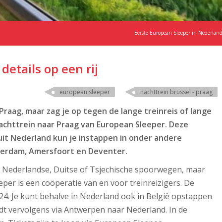
Eerste European Sleeper in Nederlan
details op een rij
european sleeper
nachttrein brussel - praag
Praag, maar zag je op tegen de lange treinreis of lange
 nachttrein naar Praag van European Sleeper. Deze
nuit Nederland kun je instappen in onder andere
terdam, Amersfoort en Deventer.
n de Nederlandse, Duitse of Tsjechische spoorwegen, maar
per is een coöperatie van en voor treinreizigers. De
024. Je kunt behalve in Nederland ook in België opstappen
ijdt vervolgens via Antwerpen naar Nederland. In de