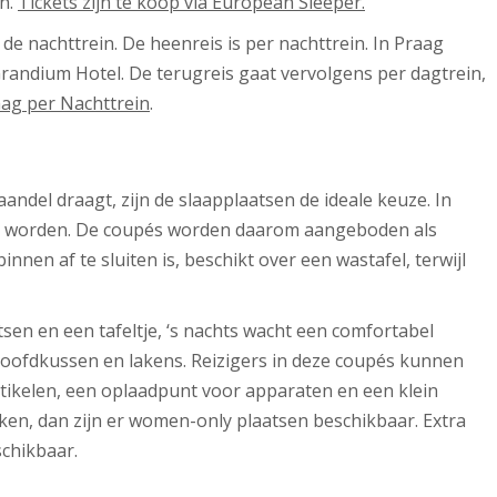
en.
Tickets zijn te koop via European Sleeper.
de nachttrein. De heenreis is per nachttrein. In Praag
Grandium Hotel. De terugreis gaat vervolgens per dagtrein,
aag per Nachttrein
.
andel draagt, zijn de slaapplaatsen de ideale keuze. In
d worden. De coupés worden daarom aangeboden als
binnen af te sluiten is, beschikt over een wastafel, terwijl
sen en een tafeltje, ‘s nachts wacht een comfortabel
oofdkussen en lakens. Reizigers in deze coupés kunnen
tikelen, een oplaadpunt voor apparaten en een klein
ken, dan zijn er women-only plaatsen beschikbaar. Extra
schikbaar.