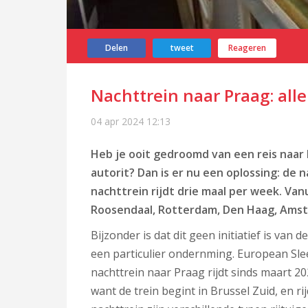
Delen
tweet
Reageren
Nachttrein naar Praag: alle 
04 apr 2024
12:13
Heb je ooit gedroomd van een reis naar 
autorit? Dan is er nu een oplossing: de
nachttrein rijdt drie maal per week. Va
Roosendaal, Rotterdam, Den Haag, Ams
Bijzonder is dat dit geen initiatief is va
een particulier ondernming. European Slee
nachttrein naar Praag rijdt sinds maart 2
want de trein begint in Brussel Zuid, en r