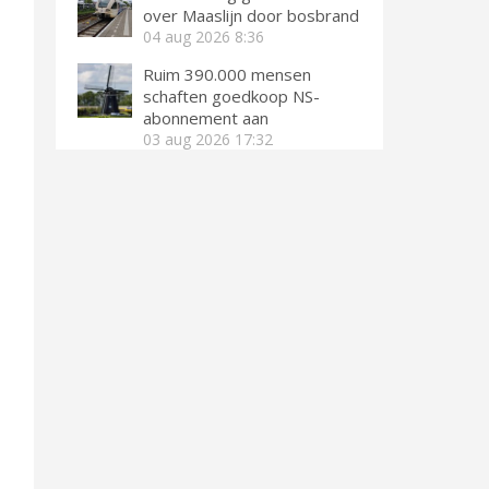
over Maaslijn door bosbrand
04 aug 2026
8:36
Ruim 390.000 mensen
schaften goedkoop NS-
abonnement aan
03 aug 2026
17:32