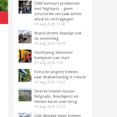
ÖBB betreurt problemen
met Nightjets – geen
structurele oorzaak achter
d
uitval en vertragingen
05 aug 2026
11:46
Brand stremt Maaslijn ook
op woensdag
05 aug 2026
10:58
Inschrijving Kilometer
Kampioen van start
05 aug 2026
7:45
Extra en langere treinen
naar Brabantsedag in Heeze
04 aug 2026
14:02
Directe treinen tussen
Belgrado, Boedapest en
Wenen keren snel terug
04 aug 2026
12:32
Ook dinsdag geen treinen