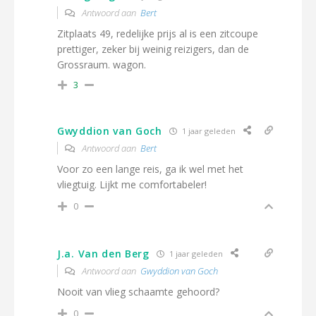
Antwoord aan
Bert
Zitplaats 49, redelijke prijs al is een zitcoupe
prettiger, zeker bij weinig reizigers, dan de
Grossraum. wagon.
3
Gwyddion van Goch
1 jaar geleden
Antwoord aan
Bert
Voor zo een lange reis, ga ik wel met het
vliegtuig. Lijkt me comfortabeler!
0
J.a. Van den Berg
1 jaar geleden
Antwoord aan
Gwyddion van Goch
Nooit van vlieg schaamte gehoord?
0