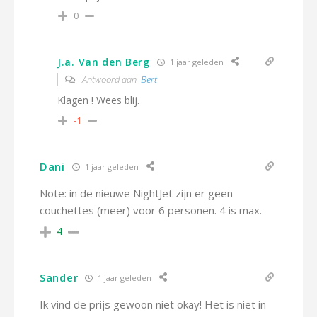
0
J.a. Van den Berg
1 jaar geleden
Antwoord aan
Bert
Klagen ! Wees blij.
-1
Dani
1 jaar geleden
Note: in de nieuwe NightJet zijn er geen
couchettes (meer) voor 6 personen. 4 is max.
4
Sander
1 jaar geleden
Ik vind de prijs gewoon niet okay! Het is niet in