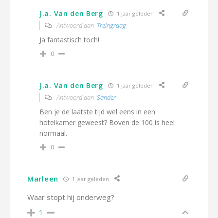
J.a. Van den Berg
1 jaar geleden
Antwoord aan
Treingraag
Ja fantastisch toch!
0
J.a. Van den Berg
1 jaar geleden
Antwoord aan
Sander
Ben je de laatste tijd wel eens in een
hotelkamer geweest? Boven de 100 is heel
normaal.
0
Marleen
1 jaar geleden
Waar stopt hij onderweg?
1