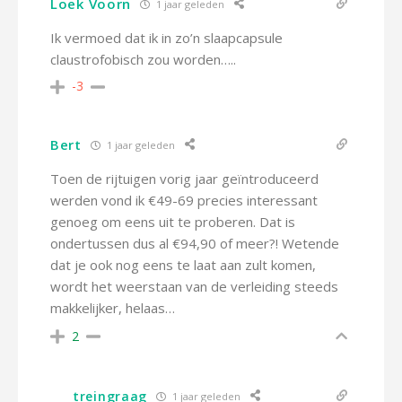
Loek Voorn
1 jaar geleden
Ik vermoed dat ik in zo’n slaapcapsule
claustrofobisch zou worden…..
-3
Bert
1 jaar geleden
Toen de rijtuigen vorig jaar geïntroduceerd
werden vond ik €49-69 precies interessant
genoeg om eens uit te proberen. Dat is
ondertussen dus al €94,90 of meer?! Wetende
dat je ook nog eens te laat aan zult komen,
wordt het weerstaan van de verleiding steeds
makkelijker, helaas…
2
treingraag
1 jaar geleden