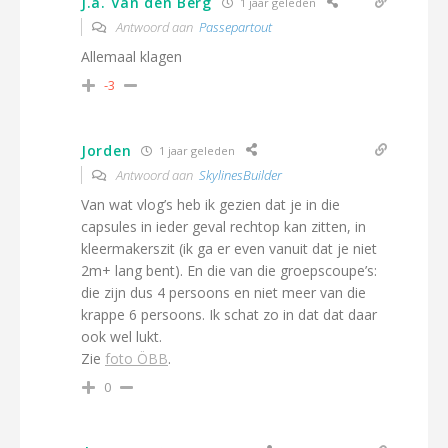
J.a. Van den Berg
1 jaar geleden
Antwoord aan
Passepartout
Allemaal klagen
-3
Jorden
1 jaar geleden
Antwoord aan
SkylinesBuilder
Van wat vlog’s heb ik gezien dat je in die
capsules in ieder geval rechtop kan zitten, in
kleermakerszit (ik ga er even vanuit dat je niet
2m+ lang bent). En die van die groepscoupe’s:
die zijn dus 4 persoons en niet meer van die
krappe 6 persoons. Ik schat zo in dat dat daar
ook wel lukt.
Zie
foto ÖBB
.
0