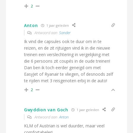
2
Anton
1 jaar geleden
Antwoord aan
Sander
Ik vind die capsules ook te duur om in te
reizen, en de zit rijtuigen vind ik in die nieuwe
treinen een verslechtering in vergelijking met
die 6 persoons zit coupés in de oude treinen!
Dan ben ik toch eerder geneigd om met
EasyJet of Ryanair te vliegen, of desnoods zelf
te rijden met 3 reisgenoten erbij in de auto!
2
Gwyddion van Goch
1 jaar geleden
Antwoord aan
Anton
KLM of Austrian is wel duurder, maar veel
comfortabeler!