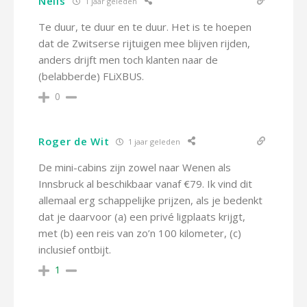
Nelis
1 jaar geleden
Te duur, te duur en te duur. Het is te hoepen
dat de Zwitserse rijtuigen mee blijven rijden,
anders drijft men toch klanten naar de
(belabberde) FLiXBUS.
0
Roger de Wit
1 jaar geleden
De mini-cabins zijn zowel naar Wenen als
Innsbruck al beschikbaar vanaf €79. Ik vind dit
allemaal erg schappelijke prijzen, als je bedenkt
dat je daarvoor (a) een privé ligplaats krijgt,
met (b) een reis van zo’n 100 kilometer, (c)
inclusief ontbijt.
1