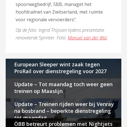
spoorwegbedrijf, SBB, managet het
hoofdrailnet van Zwitserland, met ruimte
voor regionale vervoerders".
Op de foto: Ingrid Thijssen tijdens presentatie
renoveerde Sprinter. Foto:
Manuel van der Wal
.
European Sleeper wint zaak tegen
ProRail over dienstregeling voor 2027
Update – Tot maandag toch weer geen
treinen op Maaslijn
Update – Treinen rijden weer bij Venray
na bosbrand – beperkte dienstregeling
tot maandag
ÖBB betreurt problemen met Nightjets