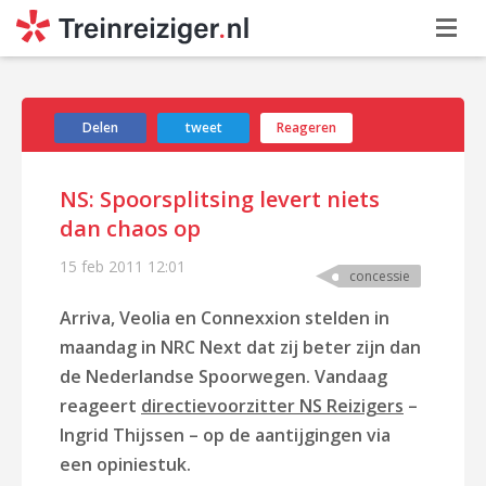
Delen
tweet
Reageren
NS: Spoorsplitsing levert niets
dan chaos op
15 feb 2011
12:01
concessie
Arriva, Veolia en Connexxion stelden in
maandag in NRC Next dat zij beter zijn dan
de Nederlandse Spoorwegen. Vandaag
reageert
directievoorzitter NS Reizigers
–
Ingrid Thijssen – op de aantijgingen via
een opiniestuk.