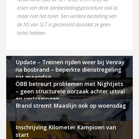
eisen van deze aanbestedingsprocedure ook al,
maar niet het toilet. Een verdere bestelling van
de NS van SLT is gecanceld doordat ze geen
toilet hebben.
Update – Treinen rijden weer bij Venray
na bosbrand – beperkte dienstregeling
tot maandag
ÖBB betreurt problemen met Nightjets
– geen structurele oorzaak achter uitval
en vertragingen
Brand stremt Maaslijn ook op woensdag
Inschrijving Kilometer Kampioen van
start