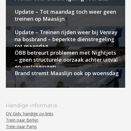
Update – Tot maandag toch weer geen
treinen op Maaslijn
Update – Treinen rijden weer bij Venray
na bosbrand – beperkte dienstregeling
tot maandag
ÖBB betreurt problemen met Nightjets
– geen structurele oorzaak achter uitval
en vertragingen
Brand stremt Maaslijn ook op woensdag
Handige informatie
OV-Gids: handige ov-links
Trein naar Berlijn
Trein naar Parijs