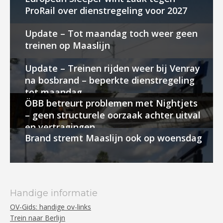
ProRail over dienstregeling voor 2027
Update – Tot maandag toch weer geen
treinen op Maaslijn
Update – Treinen rijden weer bij Venray
na bosbrand – beperkte dienstregeling
tot maandag
ÖBB betreurt problemen met Nightjets
– geen structurele oorzaak achter uitval
en vertragingen
Brand stremt Maaslijn ook op woensdag
Handige informatie
OV-Gids: handige ov-links
Trein naar Berlijn